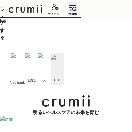
シ
menu
マイカルテ
ェ
ア
す
る
URL
LINE
X
facebook
キ
ャ
ン
セ
ル
明るいヘルスケアの未来を育む