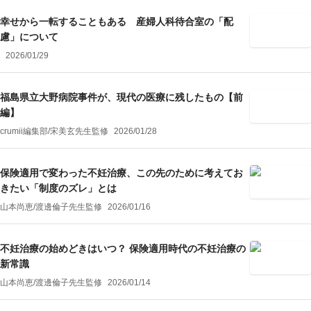
幸せから一転することもある 産婦人科待合室の「配
慮」について
2026/01/29
福島県立大野病院事件が、現代の医療に残したもの【前
編】
crumii編集部
/
宋美玄
先生監修
2026/01/28
保険適用で変わった不妊治療、この先のために考えてお
きたい「制度のズレ」とは
山本尚恵
/
渡邊倫子
先生監修
2026/01/16
不妊治療の始めどきはいつ？ 保険適用時代の不妊治療の
新常識
山本尚恵
/
渡邊倫子
先生監修
2026/01/14