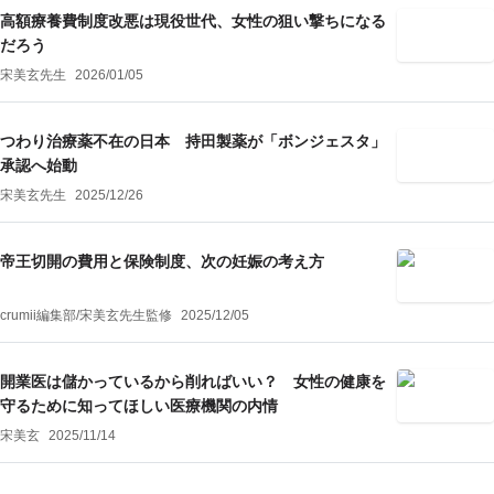
高額療養費制度改悪は現役世代、女性の狙い撃ちになる
だろう
宋美玄先生
2026/01/05
つわり治療薬不在の日本 持田製薬が「ボンジェスタ」
承認へ始動
宋美玄先生
2025/12/26
帝王切開の費用と保険制度、次の妊娠の考え方
crumii編集部
/
宋美玄
先生監修
2025/12/05
開業医は儲かっているから削ればいい？ 女性の健康を
守るために知ってほしい医療機関の内情
宋美玄
2025/11/14