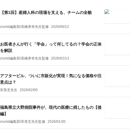
【第1回】産婦人科の現場を支える、チームの全貌
crumii編集部
/
高橋孝幸
先生監修
2026/06/12
お医者さんが行く「学会」って何してるの？学会の正体
を解説
crumii編集部
/
高橋孝幸
先生監修
2026/02/13
アフターピル、ついに市販化が実現！気になる価格や注
意点は？
宋美玄先生
2026/02/05
福島県立大野病院事件が、現代の医療に残したもの【後
編】
crumii編集部
/
宋美玄
先生監修
2026/01/30