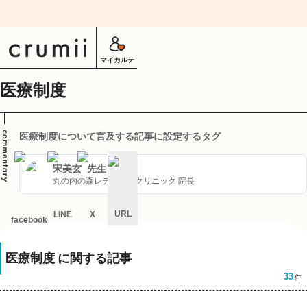
マイカルテ
医療制度
医療制度について言及する記事に設定するタグ
宋美玄
先生
丸の内の森レディースクリニック 院長
URL
LINE
X
facebook
キ
ャ
医療制度
に関する記事
ン
セ
33
件
ル