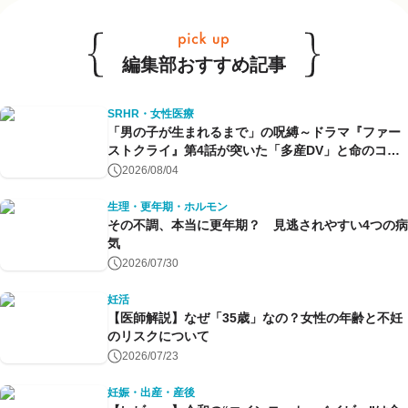
編集部おすすめ記事
SRHR・女性医療
「男の子が生まれるまで」の呪縛～ドラマ『ファー
ストクライ』第4話が突いた「多産DV」と命のコン
トロール～
2026/08/04
生理・更年期・ホルモン
その不調、本当に更年期？ 見逃されやすい4つの病
気
2026/07/30
妊活
【医師解説】なぜ「35歳」なの？女性の年齢と不妊
のリスクについて
2026/07/23
妊娠・出産・産後