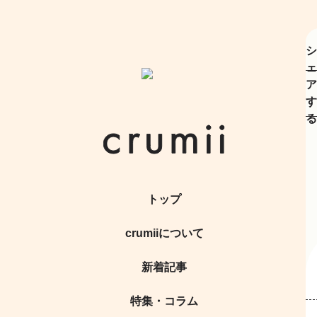
シ
ェ
ア
す
る
トップ
crumiiについて
新着記事
特集・コラム