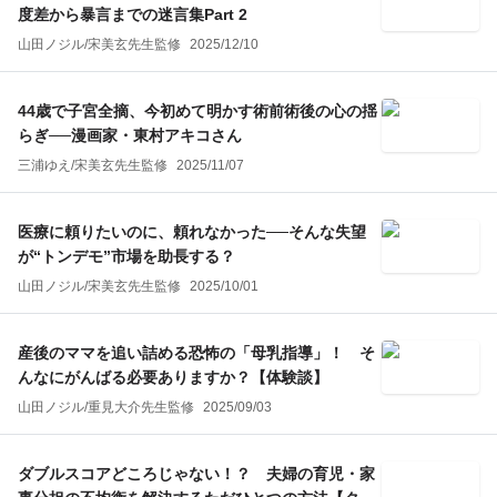
度差から暴言までの迷言集Part 2
山田ノジル
/
宋美玄
先生監修
2025/12/10
44歳で子宮全摘、今初めて明かす術前術後の心の揺
らぎ──漫画家・東村アキコさん
三浦ゆえ
/
宋美玄
先生監修
2025/11/07
医療に頼りたいのに、頼れなかった──そんな失望
が“トンデモ”市場を助長する？
山田ノジル
/
宋美玄
先生監修
2025/10/01
産後のママを追い詰める恐怖の「母乳指導」！ そ
んなにがんばる必要ありますか？【体験談】
山田ノジル
/
重見大介
先生監修
2025/09/03
ダブルスコアどころじゃない！？ 夫婦の育児・家