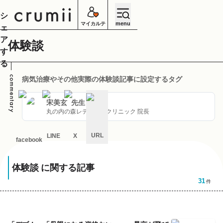
シ
menu
マイカルテ
ェ
ア
体験談
す
る
病気治療やその他実際の体験談記事に設定するタグ
宋美玄
先生
丸の内の森レディースクリニック 院長
URL
LINE
X
facebook
キ
ャ
体験談
に関する記事
ン
セ
31
件
ル