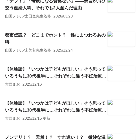
「デブ！」「母親になる資格ない」——暴言が飛び
交う産婦人科、それでも2人産んだ理由
山田ノジル
/
太田寛
先生監修
2026/03/23
都市伝説？ どこまでホント？ 性にまつわるあの
噂
山田ノジル
/
宋美玄
先生監修
2025/12/24
【体験談】「いつかは子どもがほしい」そう思って
いるうちに30代後半に…それぞれに違う不妊治療の
選択（後編）
大西まお
2025/12/16
【体験談】「いつかは子どもがほしい」そう思って
いるうちに30代後半に…それぞれに違う不妊治療の
選択（前編）
大西まお
2025/12/15 更新
ノンデリ！？ 天然！？ すれ違い！？ 微妙な温