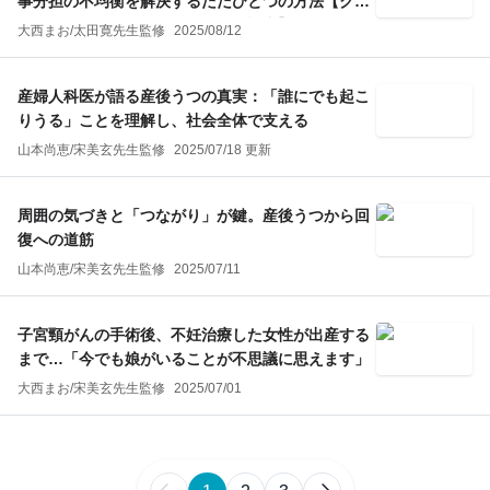
事分担の不均衡を解決するただひとつの方法【クラ
ウドファンディング・リクエスト記事】
大西まお
/
太田寛
先生監修
2025/08/12
産婦人科医が語る産後うつの真実：「誰にでも起こ
りうる」ことを理解し、社会全体で支える
山本尚恵
/
宋美玄
先生監修
2025/07/18 更新
周囲の気づきと「つながり」が鍵。産後うつから回
復への道筋
山本尚恵
/
宋美玄
先生監修
2025/07/11
子宮頸がんの手術後、不妊治療した女性が出産する
まで…「今でも娘がいることが不思議に思えます」
大西まお
/
宋美玄
先生監修
2025/07/01