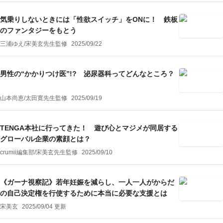
気乗りしないときには「性欲スイッチ」をONに！ 鉄板
のファンタジーをもとう
三浦ゆえ
/
宋美玄
先生監修
2025/09/22
男性の“かかりつけ医”!? 泌尿器科ってどんなところ？
山本尚恵
/
太田寛
先生監修
2025/09/19
TENGA本社に行ってきた！ 遊び心とマジメが同居する
グローバル企業の素顔とは？
crumii編集部
/
宋美玄
先生監修
2025/09/10
《ガーナ視察記》若年妊娠を減らし、一人一人がからだ
の自己決定権を行使するために本当に必要な支援とは
宋美玄
2025/09/04 更新