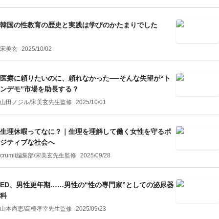
韓国の性教育の歴史と実践は学びのかたまりでした
宋美玄
2025/10/02
医療に頼りたいのに、頼れなかった──そんな失望が“ト
ンデモ”市場を助長する？
山田ノジル
/
宋美玄
先生監修
2025/10/01
生理休暇ってなに？｜生理を理解して働く女性を守るポ
ジティブな社会へ
crumii編集部
/
宋美玄
先生監修
2025/09/28
ED、男性更年期……男性の“性の専門家”としての泌尿器
科
山本尚恵
/
高橋孝幸
先生監修
2025/09/23