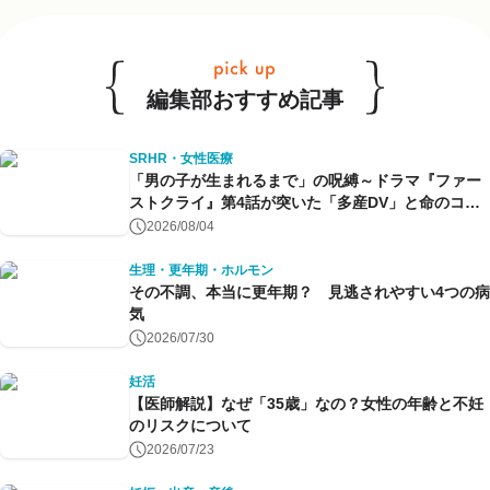
編集部おすすめ記事
SRHR・女性医療
「男の子が生まれるまで」の呪縛～ドラマ『ファー
ストクライ』第4話が突いた「多産DV」と命のコン
トロール～
2026/08/04
生理・更年期・ホルモン
その不調、本当に更年期？ 見逃されやすい4つの病
気
2026/07/30
妊活
【医師解説】なぜ「35歳」なの？女性の年齢と不妊
のリスクについて
2026/07/23