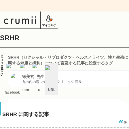
マイカルテ
SRHR
SRHR（セクシャル・リプロダクツ・ヘルス／ライツ、性と生殖に
関する健康と権利）について言及する記事に設定するタグ
宋美玄
先生
丸の内の森レディースクリニック 院長
URL
LINE
X
facebook
キ
ャ
ン
セ
SRHR
に関する記事
ル
60
件