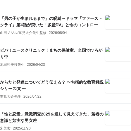
「男の子が生まれるまで」の呪縛～ドラマ『ファースト
クライ』第4話が突いた「多産DV」と命のコントロール
～
山田ノジル
/
重見大介
先生監修
2026/08/04
ビバ！ユースクリニック！まちの保健室、全国でひろが
り中
池田裕美枝先生
2026/04/23
からだと発達についてどう伝える？ 〜包括的な教育解説
シリーズ(6)〜
重見大介先生
2026/04/22
「性と恋愛」意識調査2025を通して見えてきた、若者の
意識と如実な男女差
宋美玄
2025/11/20