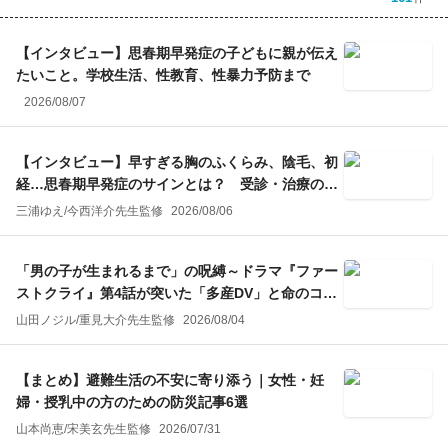
【インタビュー】思春期早発症の子どもに親が伝え
たいこと。学校生活、性教育、性暴力予防まで
2026/08/07
【インタビュー】早すぎる胸のふくらみ、陰毛、初
経…思春期早発症のサインとは？ 受診・治療のポ
イント
三浦ゆえ
/
今西洋介
先生監修
2026/08/06
「男の子が生まれるまで」の呪縛～ドラマ『ファー
ストクライ』第4話が突いた「多産DV」と命のコン
トロール～
山田ノジル
/
重見大介
先生監修
2026/08/04
【まとめ】避難生活の不安に寄り添う｜女性・妊
婦・授乳中の方のための防災記事6選
山本尚恵
/
宋美玄
先生監修
2026/07/31