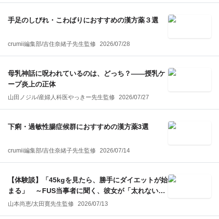
手足のしびれ・こわばりにおすすめの漢方薬３選
crumii編集部
/
吉住奈緒子
先生監修
2026/07/28
母乳神話に呪われているのは、どっち？——授乳ケ
ープ炎上の正体
山田ノジル
/
産婦人科医やっきー
先生監修
2026/07/27
下痢・過敏性腸症候群におすすめの漢方薬3選
crumii編集部
/
吉住奈緒子
先生監修
2026/07/14
【体験談】「45kgを見たら、勝手にダイエットが始
まる」 ～FUS当事者に聞く、彼女が「太れない」
理由～
山本尚恵
/
太田寛
先生監修
2026/07/13