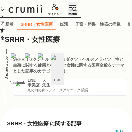
シ
menu
マイカルテ
ェ
ア
新着
SRHR・女性医療
妊活
子宮・卵巣・性器の病気
生
す
る
SRHR・女性医療
SRHR（セクシャル・リプロダクツ・ヘルス／ライツ、性と
生殖に関する健康と権利）と女性に関する医療全般をテーマ
とした記事のカテゴリーです
URL
LINE
X
facebook
宋美玄
先生
キ
丸の内の森レディースクリニック 院長
ャ
ン
セ
ル
SRHR・女性医療
に関する記事
161
件