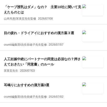
「ケープ授乳はダメ」なの？ 主要10社に聞いて見
えたものとは
山本尚恵
/
宋美玄
先生監修
2026/07/08
目の疲れ・ドライアイにおすすめの漢方薬３選
crumii編集部
/
吉住奈緒子
先生監修
2026/07/07
人工妊娠中絶にパートナーの同意は必須なの？押さ
えておきたい「同意書」のルール
宋美玄先生
2026/07/03
耳鳴りにおすすめの漢方薬3選
crumii編集部
/
吉住奈緒子
先生監修
2026/07/02