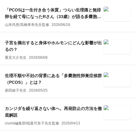
「PCOSは一生付き合う体質」つらい生理痛と無排
卵を経て母になったRさん（33歳）が語る多嚢胞性
卵巣症候群
山本尚恵
/
高橋孝幸
先生監修
2026/06/18
子宮を摘出すると身体やホルモンにどんな影響が出
るの？
重見大介先生
2026/06/08
生理不順や不妊の背景にある「多嚢胞性卵巣症候群
（PCOS）」とは？
柴田綾子先生
2026/05/25
カンジダを繰り返さない体へ。再発防止の方法を徹
底解説
crumii編集部
/
稲葉可奈子
先生監修
2026/04/13