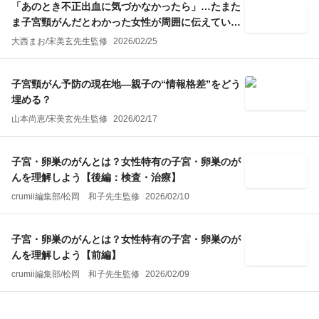
「あのとき不正出血に気づかなかったら」…たまた
ま子宮頸がんだとわかった女性が周囲に伝えている
こと
大西まお
/
宋美玄
先生監修
2026/02/25
子宮頸がん予防の現在地―親子の“情報格差”をどう
埋める？
山本尚恵
/
宋美玄
先生監修
2026/02/17
子宮・卵巣のがんとは？女性特有の子宮・卵巣のが
んを理解しよう【後編：検査・治療】
crumii編集部
/
松岡 和子
先生監修
2026/02/10
子宮・卵巣のがんとは？女性特有の子宮・卵巣のが
んを理解しよう【前編】
crumii編集部
/
松岡 和子
先生監修
2026/02/09