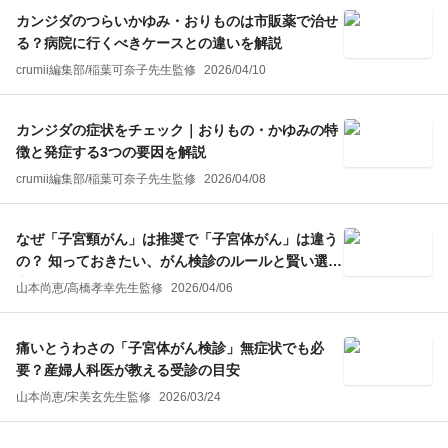
カンジダのつらいかゆみ・おりものは市販薬で治せ
る？病院に行くべきケースとの違いを解説
crumii編集部
/
稲葉可奈子
先生監修
2026/04/10
カンジダの症状をチェック｜おりもの・かゆみの特
徴と発症する3つの要因を解説
crumii編集部
/
稲葉可奈子
先生監修
2026/04/08
なぜ「子宮頸がん」は推奨で「子宮体がん」は違う
の？ 知っておきたい、がん検診のルールと賢い選び
方
山本尚恵
/
高橋孝幸
先生監修
2026/04/06
痛いとうわさの「子宮体がん検診」無症状でも必
要？産婦人科医が教える受診の目安
山本尚恵
/
宋美玄
先生監修
2026/03/24