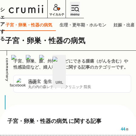
シ
menu
マイカルテ
ェ
ア
子宮・卵巣・性器の病気
生理・更年期・ホルモン
妊娠・出産
す
る
子宮・卵巣・性器の病気
子宮、卵巣、膣、外陰部などにできる腫瘍（がんを含む）や
性感染症など、婦人科疾患に関する記事のカテゴリーです。
宋美玄
先生
URL
LINE
X
facebook
丸の内の森レディースクリニック 院長
キ
ャ
ン
セ
ル
子宮・卵巣・性器の病気
に関する記事
44
件