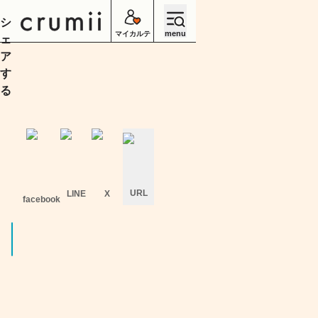
シ
menu
マイカルテ
ェ
ア
す
る
URL
LINE
X
facebook
キ
ャ
ン
セ
ル