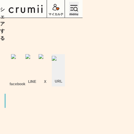
シ
menu
マイカルテ
ェ
ア
す
る
URL
LINE
X
facebook
キ
ャ
ン
セ
ル