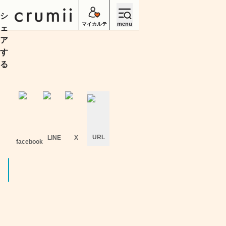
シ
menu
マイカルテ
ェ
ア
す
る
URL
LINE
X
facebook
キ
ャ
ン
セ
ル