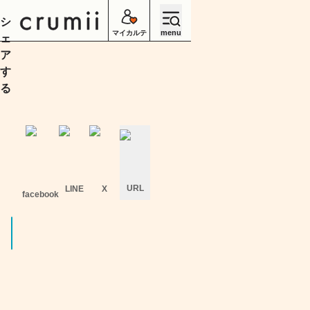
シ
menu
マイカルテ
ェ
ア
す
る
URL
LINE
X
facebook
キ
ャ
ン
セ
ル