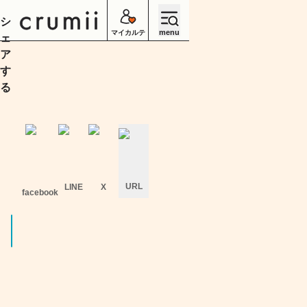
シ
menu
マイカルテ
ェ
ア
す
る
URL
LINE
X
facebook
キ
ャ
ン
セ
ル