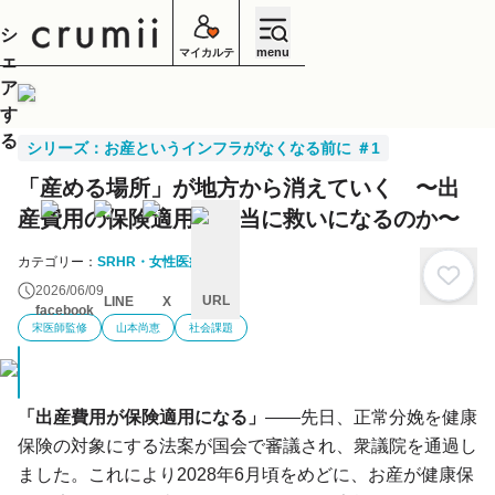
シ
menu
マイカルテ
ェ
ア
す
る
シリーズ：お産というインフラがなくなる前に ＃1
「産める場所」が地方から消えていく 〜出
産費用の保険適用は本当に救いになるのか〜
カテゴリー：
SRHR・女性医療
2026/06/09
URL
LINE
X
facebook
宋医師監修
山本尚恵
社会課題
キ
ャ
ン
セ
ル
「出産費用が保険適用になる」
――先日、正常分娩を健康
保険の対象にする法案が国会で審議され、衆議院を通過し
ました。これにより2028年6月頃をめどに、お産が健康保