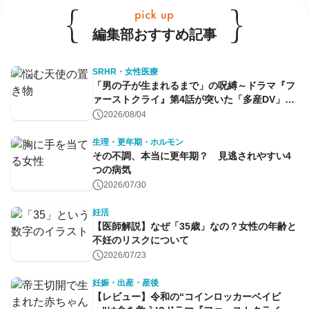
編集部おすすめ記事
SRHR・女性医療
「男の子が生まれるまで」の呪縛～ドラマ『フ
ァーストクライ』第4話が突いた「多産DV」と
命のコントロール～
2026/08/04
生理・更年期・ホルモン
その不調、本当に更年期？ 見逃されやすい4
つの病気
2026/07/30
妊活
【医師解説】なぜ「35歳」なの？女性の年齢と
不妊のリスクについて
2026/07/23
妊娠・出産・産後
【レビュー】令和の“コインロッカーベイビ