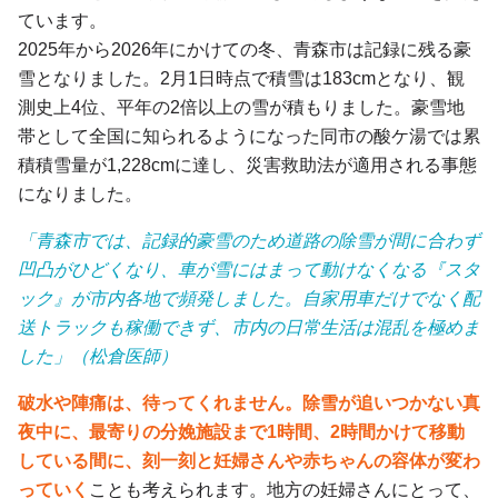
ています。
2025年から2026年にかけての冬、青森市は記録に残る豪
雪となりました。2月1日時点で積雪は183cmとなり、観
測史上4位、平年の2倍以上の雪が積もりました。豪雪地
帯として全国に知られるようになった同市の酸ケ湯では累
積積雪量が1,228cmに達し、災害救助法が適用される事態
になりました。
「青森市では、記録的豪雪のため道路の除雪が間に合わず
凹凸がひどくなり、車が雪にはまって動けなくなる『スタ
ック』が市内各地で頻発しました。自家用車だけでなく配
送トラックも稼働できず、市内の日常生活は混乱を極めま
した」（松倉医師）
破水や陣痛は、待ってくれません。除雪が追いつかない真
夜中に、最寄りの分娩施設まで1時間、2時間かけて移動
している間に、刻一刻と妊婦さんや赤ちゃんの容体が変わ
っていく
ことも考えられます。地方の妊婦さんにとって、