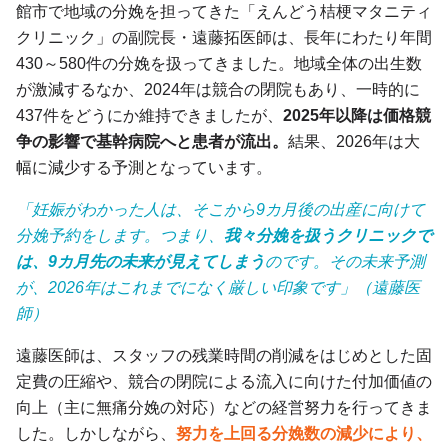
館市で地域の分娩を担ってきた「えんどう桔梗マタニティ
クリニック」の副院長・遠藤拓医師は、長年にわたり年間
430～580件の分娩を扱ってきました。地域全体の出生数
が激減するなか、2024年は競合の閉院もあり、一時的に
437件をどうにか維持できましたが、
2025年以降は価格競
争の影響で基幹病院へと患者が流出。
結果、2026年は大
幅に減少する予測となっています。
「妊娠がわかった人は、そこから9カ月後の出産に向けて
分娩予約をします。つまり、
我々分娩を扱うクリニックで
は、9カ月先の未来が見えてしまう
のです。その未来予測
が、2026年はこれまでになく厳しい印象です」（遠藤医
師）
遠藤医師は、スタッフの残業時間の削減をはじめとした固
定費の圧縮や、競合の閉院による流入に向けた付加価値の
向上（主に無痛分娩の対応）などの経営努力を行ってきま
した。しかしながら、
努力を上回る分娩数の減少により、