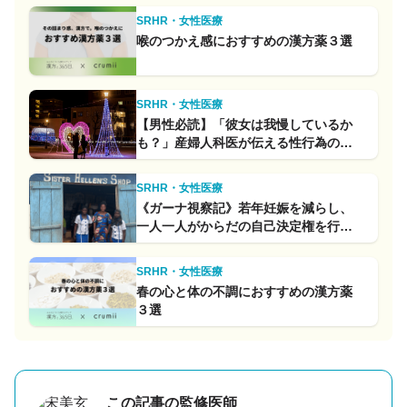
SRHR・女性医療
喉のつかえ感におすすめの漢方薬３選
SRHR・女性医療
【男性必読】「彼女は我慢しているか
も？」産婦人科医が伝える性行為の必
須知識
SRHR・女性医療
《ガーナ視察記》若年妊娠を減らし、
一人一人がからだの自己決定権を行使
するために本当に必要な支援とは
SRHR・女性医療
春の心と体の不調におすすめの漢方薬
３選
この記事の監修医師