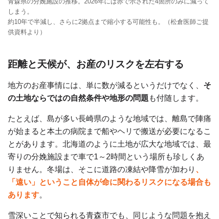
青森県の分娩施設の推移。2026年には赤で示された4箇所のみに減って
しまう。
約10年で半減し、さらに2拠点まで縮小する可能性も。（松倉医師ご提
供資料より）
距離と天候が、お産のリスクを左右する
地方のお産事情には、単に数が減るというだけでなく、
そ
の土地ならではの自然条件や地形の問題
も付随します。
たとえば、島が多い長崎県のような地域では、離島で陣痛
が始まると本土の病院まで船やヘリで搬送が必要になるこ
とがあります。北海道のように土地が広大な地域では、最
寄りの分娩施設まで車で1～2時間という場所も珍しくあ
りません。冬場は、そこに道路の凍結や降雪が加わり
、
「遠い」ということ自体が命に関わるリスクになる場合も
あります
。
雪深いことで知られる青森市でも、同じような問題を抱え