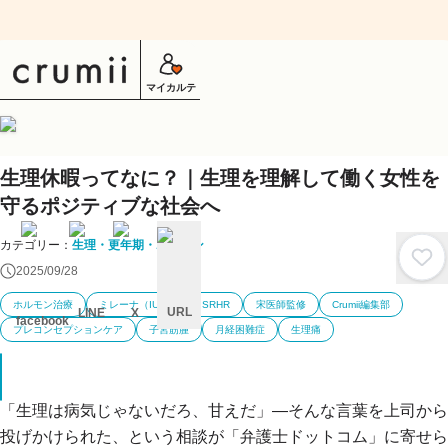
マイカルテ
生理休暇ってなに？｜生理を理解して働く女性を
守るポジティブな社会へ
カテゴリー：
生理・更年期・ホルモン
2025/09/28
ホルモン治療
ミレーナ（IUS）
SRHR
宋医師監修
Crumii編集部
URL
LINE
X
facebook
プレコンセプションケア
子宮筋腫
月経困難症
生理痛
キ
ャ
ン
セ
ル
「生理は病気じゃないだろ、甘えだ」―そんな言葉を上司から
投げかけられた、という相談が「弁護士ドットコム」に寄せら