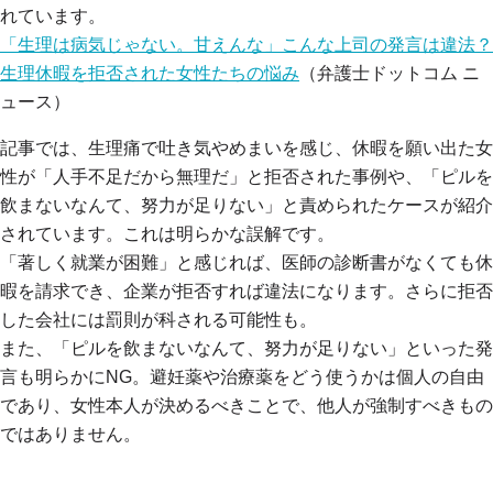
れています。
「生理は病気じゃない。甘えんな」こんな上司の発言は違法？
生理休暇を拒否された女性たちの悩み
（
弁護士ドットコム
ニ
ュース）
記事では、生理痛で吐き気やめまいを感じ、休暇を願い出た女
性が「人手不足だから無理だ」と拒否された事例や、「ピルを
飲まないなんて、努力が足りない」と責められたケースが紹介
されています。これは明らかな誤解です。
「著しく就業が困難」と感じれば、医師の診断書がなくても休
暇を請求でき、企業が拒否すれば違法になります。さらに拒否
した会社には罰則が科される可能性も。
また、「ピルを飲まないなんて、努力が足りない」といった発
言も明らかにNG。避妊薬や治療薬をどう使うかは個人の自由
であり、女性本人が決めるべきことで、他人が強制すべきもの
ではありません。