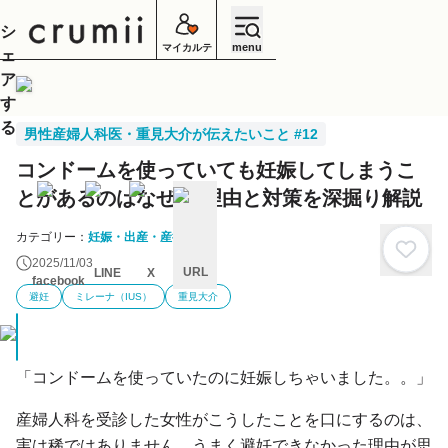
シ
menu
マイカルテ
ェ
ア
す
る
男性産婦人科医・重見大介が伝えたいこと #12
コンドームを使っていても妊娠してしまうこ
とがあるのはなぜ？ 理由と対策を深掘り解説
カテゴリー：
妊娠・出産・産後
2025/11/03
URL
LINE
X
facebook
避妊
ミレーナ（IUS）
重見大介
キ
ャ
ン
セ
ル
「コンドームを使っていたのに妊娠しちゃいました。。」
産婦人科を受診した女性がこうしたことを口にするのは、
実は稀ではありません。うまく避妊できなかった理由が思