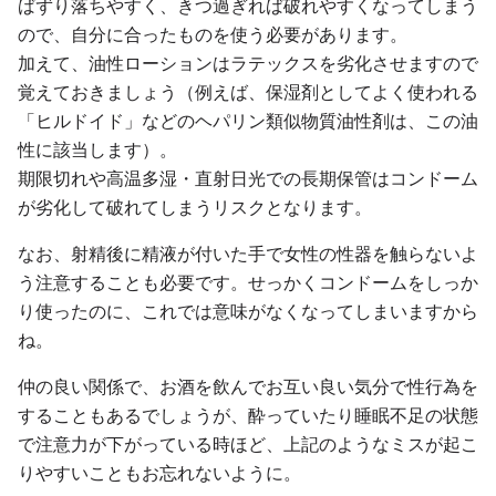
ばずり落ちやすく、きつ過ぎれば破れやすくなってしまう
ので、自分に合ったものを使う必要があります。
加えて、油性ローションはラテックスを劣化させますので
覚えておきましょう（例えば、保湿剤としてよく使われる
「ヒルドイド」などのヘパリン類似物質油性剤は、この油
性に該当します）。
期限切れや高温多湿・直射日光での長期保管はコンドーム
が劣化して破れてしまうリスクとなります。
なお、射精後に精液が付いた手で女性の性器を触らないよ
う注意することも必要です。せっかくコンドームをしっか
り使ったのに、これでは意味がなくなってしまいますから
ね。
仲の良い関係で、お酒を飲んでお互い良い気分で性行為を
することもあるでしょうが、酔っていたり睡眠不足の状態
で注意力が下がっている時ほど、上記のようなミスが起こ
りやすいこともお忘れないように。