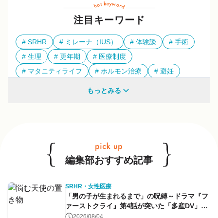
注目キーワード
SRHR
ミレーナ（IUS）
体験談
手術
生理
更年期
医療制度
マタニティライフ
ホルモン治療
避妊
多様性
もっとみる
他のキーワードも見る
編集部おすすめ記事
SRHR・女性医療
「男の子が生まれるまで」の呪縛～ドラマ『フ
ァーストクライ』第4話が突いた「多産DV」と
命のコントロール～
2026/08/04