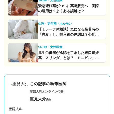
SRHR・女性医療
緊急避妊薬がついに薬局販売へ 実際
の運用は？よくある誤解は？
生理・更年期・ホルモン
【ミレーナ体験談】気になる装着時の
「痛み」と、挿入後の体調は？心配を
少しでも減らすためにできること
SRHR・女性医療
厚生労働省が承認を了承した経口避妊
薬「スリンダ」とは？「ミニピル」と
して使われている薬との違いも解説
この記事の執筆医師
産婦人科オンライン代表
重見大介
先生
産婦人科