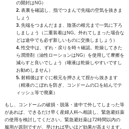
の開封はNG）
2.
表裏を確認し、指でつまんで先端の空気を抜きま
しょう
3.
先端をつまんだまま、陰茎の根元まで一気に下ろ
しましょう（二重装着はNG。外れてしまった場合な
どは途中でも必ず新しいものに交換しましょう）
4.
性交中は、ずれ・戻りを時々確認。乾燥してきた
ら潤滑剤（油性ローションはNG）を使用して摩擦を
減らすと良いでしょう（唾液は乾燥しやすいですし
お勧めしません）
5.
射精後はすぐに根元を押さえて腟から抜きます
（精液のこぼれを防ぎ、コンドームの口を結んでテ
ィッシュ等で廃棄）
もし、コンドームの破損・脱落・途中で外してしまった等
があれば、できるだけ早く産婦人科へ相談し、緊急避妊薬
の使用を検討してください。緊急避妊薬は72時間以内の
服用が原則ですが、早ければ早いほど効果が高まります。