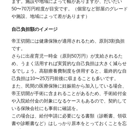
ます。施設や地域によって幅がありますが、だいたい
50〜70万円程度が目安です。（個室など部屋のグレード
や施設、地域によって差があります）
自己負担額のイメージ
帝王切開には健康保険が適用されるため、原則3割負担
です。
さらに出産育児一時金（原則50万円）が支給されるた
め、うまく活用すれば実質的な自己負担は大きく減らせ
るでしょう。高額療養費制度を併用すると、最終的な自
己負担は10〜25万円前後に収まることも多いです。
また、民間の医療保険に妊娠前から加入している場合、
帝王切開が手術に含まれることがあるため、手術給付金
や入院給付金の対象になるケースもあるので、契約して
いる保険会社にも事前に確認を。
この場合は、給付申請に必要になる書類（診断書、領収
書や診断書など）はしっかり原本をとっておくことを忘