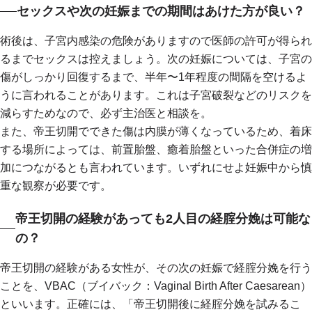
セックスや次の妊娠までの期間はあけた方が良い？
術後は、子宮内感染の危険がありますので医師の許可が得られ
るまでセックスは控えましょう。次の妊娠については、子宮の
傷がしっかり回復するまで、半年〜1年程度の間隔を空けるよ
うに言われることがあります。これは子宮破裂などのリスクを
減らすためなので、必ず主治医と相談を。
また、帝王切開でできた傷は内膜が薄くなっているため、着床
する場所によっては、前置胎盤、癒着胎盤といった合併症の増
加につながるとも言われています。いずれにせよ妊娠中から慎
重な観察が必要です。
帝王切開の経験があっても2人目の経腟分娩は可能な
の？
帝王切開の経験がある女性が、その次の妊娠で経腟分娩を行う
ことを、VBAC（ブイバック：Vaginal Birth After Caesarean）
といいます。正確には、「帝王切開後に経腟分娩を試みるこ