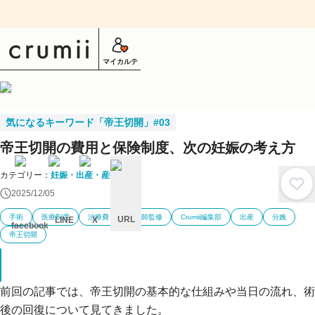
マイカルテ
気になるキーワード「帝王切開」#03
帝王切開の費用と保険制度、次の妊娠の考え方
カテゴリー：
妊娠・出産・産後
2025/12/05
手術
医療制度
治療費
宋医師監修
Crumii編集部
出産
分娩
URL
LINE
X
facebook
帝王切開
キ
ャ
ン
セ
ル
前回の記事では、帝王切開の基本的な仕組みや当日の流れ、術
後の回復について見てきました。