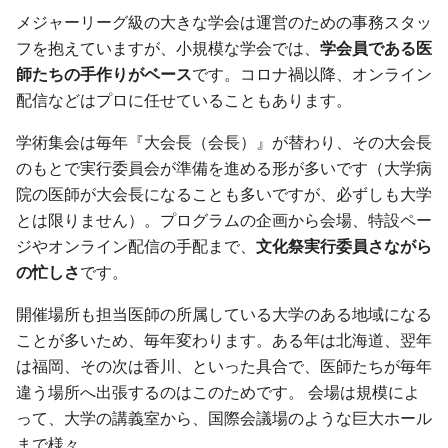
メジャーリーグ級の大きな学会は運営のための事務スタッ
フを抱えていますが、小規模な学会では、
学会員である医
師たちの手作りがベース
です。コロナ禍以降、オンライン
配信などはプロに任せていることもあります。
学術集会は毎年『大会長（会長）』が替わり、その大会長
のもとで実行委員会が準備を進める形が多いです（大学病
院の医師が大会長になることも多いですが、必ずしも大学
とは限りません）。プログラムの企画から会場、特設ペー
ジやオンライン配信の手配まで、
文化祭実行委員さながら
の忙しさ
です。
開催場所も担当医師の所属している大学のある地域になる
ことが多いため、毎年変わります。ある年は北海道、翌年
は福岡、その次は香川、といった具合で、医師たちが毎年
違う場所へ出張するのはこのためです。 会場は規模によ
って、大学の講義室から、国際会議場のような巨大ホール
まで様々。