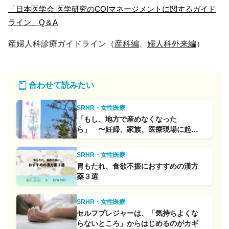
「日本医学会 医学研究のCOIマネージメントに関するガイド
ライン」Q＆A
産婦人科診療ガイドライン（
産科編
、
婦人科外来編
）
合わせて読みたい
SRHR・女性医療
「もし、地方で産めなくなった
ら」 〜妊婦、家族、医療現場に起こ
ること〜
SRHR・女性医療
胃もたれ、食欲不振におすすめの漢方
薬３選
SRHR・女性医療
セルフプレジャーは、「気持ちよくな
らないところ」からはじめるのがカギ