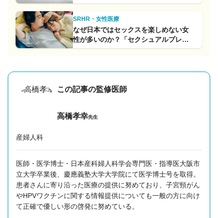
SRHR・女性医療
なぜ日本ではセックスを楽しめない女
性が多いのか？「セクシュアルプレジ
ャー」と「性教育」の因果関係
この記事の監修医師
高橋孝幸
先生
産婦人科
医師・医学博士・日本産科婦人科学会専門医・指導医
大阪市
立大学卒業後、慶應義塾大学大学院にて医学博士号を取得。
患者さんに寄り沿った医療の提供に努めており、子宮頸がん
やHPVワクチンに関する情報提供についても一般の方に向け
て正確で優しい形の啓発に努めている。