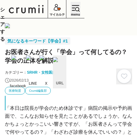
シ
menu
マイカルテ
ェ
ア
す
る
気になるキーワード【学会】#1
お医者さんが行く「学会」って何してるの？
学会の正体を解説
カテゴリー：
SRHR・女性医療
2026/02/13
URL
LINE
X
facebook
医療制度
Crumii編集部
キ
ャ
ン
セ
「本日は院長が学会のため休診です」病院の掲示や予約画
ル
面で、こんなお知らせを見たことがあるでしょうか。なん
かちょっとかっこいい響きですが、「お医者さんって学会
で何やってるの？」「わざわざ診療を休んでいいの？」と