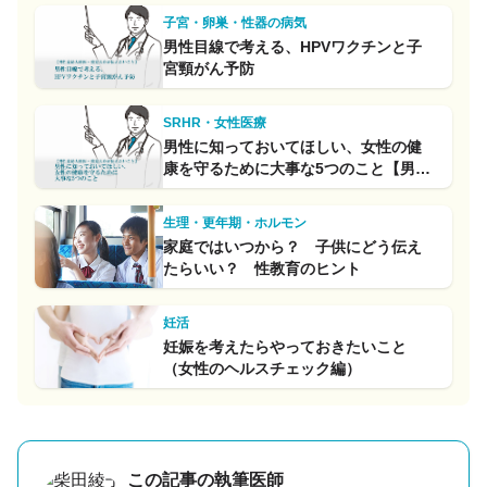
子宮・卵巣・性器の病気
男性目線で考える、HPVワクチンと子
宮頸がん予防
SRHR・女性医療
男性に知っておいてほしい、女性の健
康を守るために大事な5つのこと【男性
産婦人科医が提言】
生理・更年期・ホルモン
家庭ではいつから？ 子供にどう伝え
たらいい？ 性教育のヒント
妊活
妊娠を考えたらやっておきたいこと
（女性のヘルスチェック編）
この記事の執筆医師