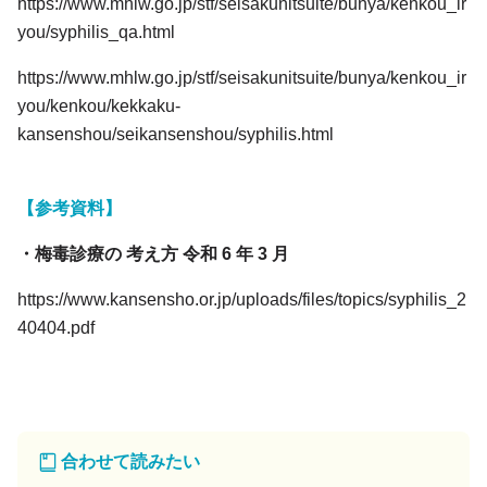
https://www.mhlw.go.jp/stf/seisakunitsuite/bunya/kenkou_ir
you/syphilis_qa.html
https://www.mhlw.go.jp/stf/seisakunitsuite/bunya/kenkou_ir
you/kenkou/kekkaku-
kansenshou/seikansenshou/syphilis.html
【参考資料】
・梅毒診療の 考え方 令和 6 年 3 月
https://www.kansensho.or.jp/uploads/files/topics/syphilis_2
40404.pdf
合わせて読みたい