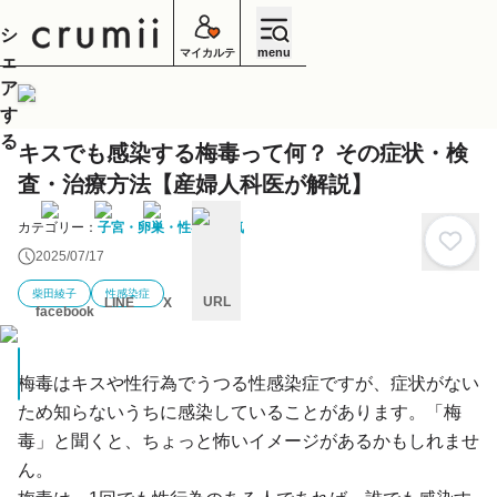
シ
menu
マイカルテ
ェ
ア
す
る
キスでも感染する梅毒って何？ その症状・検
査・治療方法【産婦人科医が解説】
カテゴリー：
子宮・卵巣・性器の病気
2025/07/17
柴田綾子
性感染症
URL
LINE
X
facebook
キ
ャ
ン
梅毒はキスや性行為でうつる性感染症ですが、症状がない
セ
ル
ため知らないうちに感染していることがあります。「梅
毒」と聞くと、ちょっと怖いイメージがあるかもしれませ
ん。