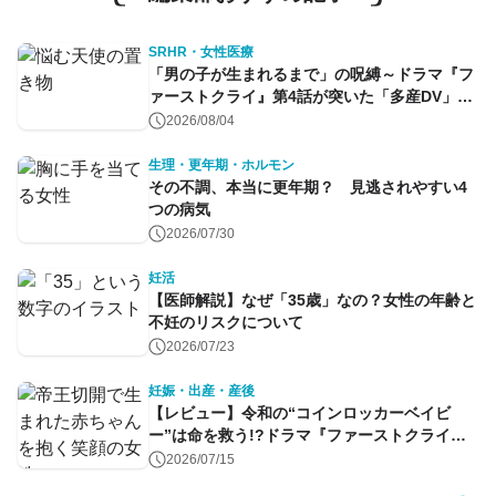
SRHR・女性医療
「男の子が生まれるまで」の呪縛～ドラマ『フ
ァーストクライ』第4話が突いた「多産DV」と
命のコントロール～
2026/08/04
生理・更年期・ホルモン
その不調、本当に更年期？ 見逃されやすい4
つの病気
2026/07/30
妊活
【医師解説】なぜ「35歳」なの？女性の年齢と
不妊のリスクについて
2026/07/23
妊娠・出産・産後
【レビュー】令和の“コインロッカーベイビ
ー”は命を救う!?ドラマ『ファーストクライ』
第1話
2026/07/15