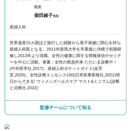
医長
柴田綾子
先生
産婦人科
世界遺産15カ国ほど旅行した経験から母子保健に関心を持ち
産婦人科医となる。
2011年群馬大学を卒業後に沖縄で初期研
修し2013年より現職。女性の健康に関する情報発信やセミナ
ーを中心に活動。著書：女性の救急外来 ただいま診断中！
(中外医学社,2017)、産婦人科ポケットガイド(金芳
堂,2020)。女性診療エッセンス100(日本医事新報社,2021)
明
日からできる! ウィメンズヘルスケア マスト&ミニマム(診断
と治療社,2022)
監修チームについて知る