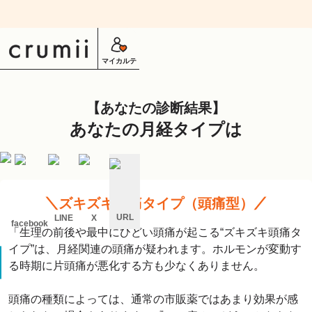
マイカルテ
あなたの診断結果
あなたの月経タイプは
ズキズキ頭痛タイプ（頭痛型）
URL
LINE
X
facebook
「生理の前後や最中にひどい頭痛が起こる“ズキズキ頭痛タ
キ
イプ”は、月経関連の頭痛が疑われます。ホルモンが変動す
ャ
ン
る時期に片頭痛が悪化する方も少なくありません。

セ
ル
頭痛の種類によっては、通常の市販薬ではあまり効果が感