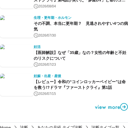
ストクライ』第4話が突いた「多産DV」と命のコン
トロール～
2026/08/04
生理・更年期・ホルモン
その不調、本当に更年期？ 見逃されやすい4つの病
気
2026/07/30
妊活
【医師解説】なぜ「35歳」なの？女性の年齢と不妊
のリスクについて
2026/07/23
妊娠・出産・産後
【レビュー】令和の“コインロッカーベイビー”は命
を救う!?ドラマ『ファーストクライ』第1話
2026/07/15
Home
診断
あなたの月経 タイプ診断
診断タイプ一覧