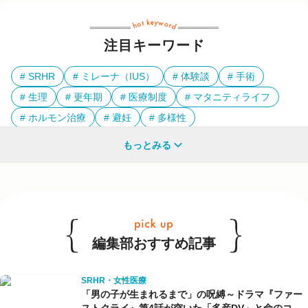
注目キーワード
SRHR
ミレーナ（IUS）
体験談
手術
生理
更年期
医療制度
マタニティライフ
ホルモン治療
避妊
多様性
もっとみる
他のキーワードも見る
編集部おすすめ記事
SRHR・女性医療
「男の子が生まれるまで」の呪縛～ドラマ『ファー