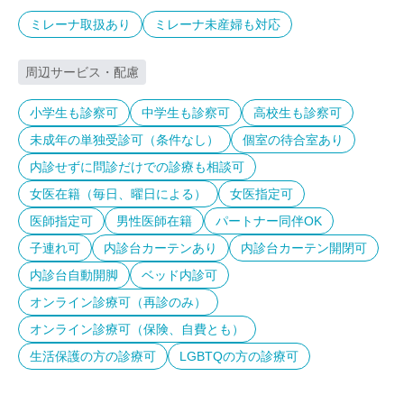
ミレーナ取扱あり
ミレーナ未産婦も対応
周辺サービス・配慮
小学生も診察可
中学生も診察可
高校生も診察可
未成年の単独受診可（条件なし）
個室の待合室あり
内診せずに問診だけでの診療も相談可
女医在籍（毎日、曜日による）
女医指定可
医師指定可
男性医師在籍
パートナー同伴OK
子連れ可
内診台カーテンあり
内診台カーテン開閉可
内診台自動開脚
ベッド内診可
オンライン診療可（再診のみ）
オンライン診療可（保険、自費とも）
生活保護の方の診療可
LGBTQの方の診療可