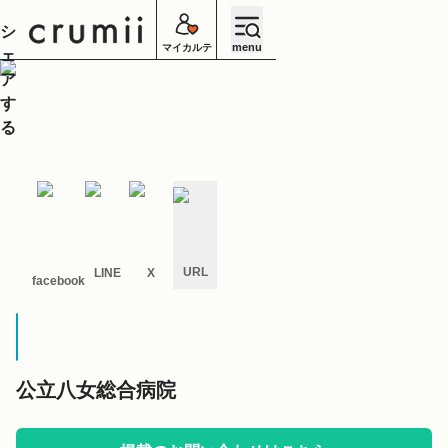
シ
menu
マイカルテ
ェ
ア
す
る
URL
LINE
X
facebook
キ
ャ
ン
セ
ル
公立八女総合病院