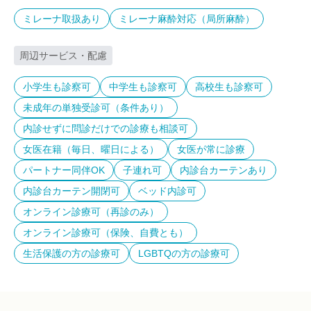
ミレーナ取扱あり
ミレーナ麻酔対応（局所麻酔）
周辺サービス・配慮
小学生も診察可
中学生も診察可
高校生も診察可
未成年の単独受診可（条件あり）
内診せずに問診だけでの診療も相談可
女医在籍（毎日、曜日による）
女医が常に診療
パートナー同伴OK
子連れ可
内診台カーテンあり
内診台カーテン開閉可
ベッド内診可
オンライン診療可（再診のみ）
オンライン診療可（保険、自費とも）
生活保護の方の診療可
LGBTQの方の診療可