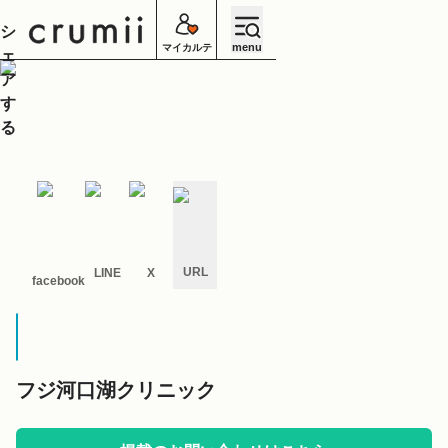
シ
menu
マイカルテ
ェ
ア
す
る
URL
LINE
X
facebook
キ
ャ
ン
セ
ル
フジ河口湖クリニック