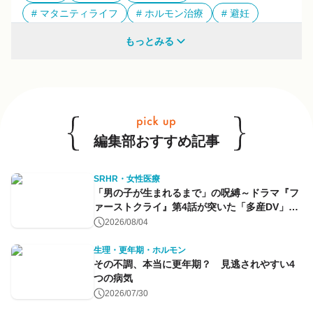
マタニティライフ
ホルモン治療
避妊
多様性
もっとみる
他のキーワードも見る
編集部おすすめ記事
SRHR・女性医療
「男の子が生まれるまで」の呪縛～ドラマ『フ
ァーストクライ』第4話が突いた「多産DV」と
命のコントロール～
2026/08/04
生理・更年期・ホルモン
その不調、本当に更年期？ 見逃されやすい4
つの病気
2026/07/30