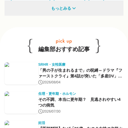
多様性
もっとみる
他のキーワードも見る
編集部おすすめ記事
SRHR・女性医療
「男の子が生まれるまで」の呪縛～ドラマ『フ
ァーストクライ』第4話が突いた「多産DV」と
命のコントロール～
2026/08/04
生理・更年期・ホルモン
その不調、本当に更年期？ 見逃されやすい4
つの病気
2026/07/30
妊活