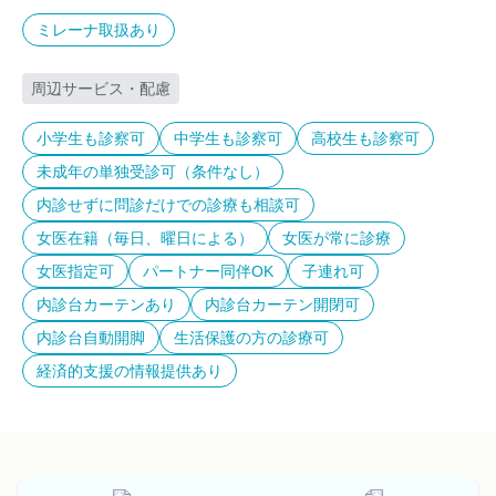
ミレーナ取扱あり
周辺サービス・配慮
小学生も診察可
中学生も診察可
高校生も診察可
未成年の単独受診可（条件なし）
内診せずに問診だけでの診療も相談可
女医在籍（毎日、曜日による）
女医が常に診療
女医指定可
パートナー同伴OK
子連れ可
内診台カーテンあり
内診台カーテン開閉可
内診台自動開脚
生活保護の方の診療可
経済的支援の情報提供あり