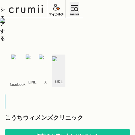
シ
menu
マイカルテ
ェ
ア
す
る
URL
LINE
X
facebook
キ
ャ
ン
セ
ル
こうちウィメンズクリニック