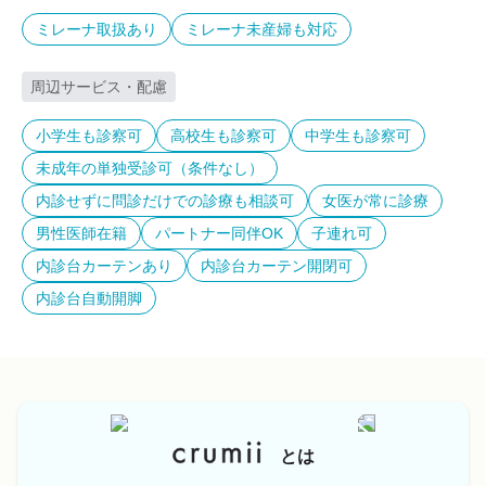
ミレーナ取扱あり
ミレーナ未産婦も対応
周辺サービス・配慮
小学生も診察可
高校生も診察可
中学生も診察可
未成年の単独受診可（条件なし）
内診せずに問診だけでの診療も相談可
女医が常に診療
男性医師在籍
パートナー同伴OK
子連れ可
内診台カーテンあり
内診台カーテン開閉可
内診台自動開脚
とは