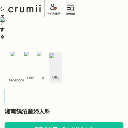
シ
menu
マイカルテ
ェ
ア
す
る
URL
LINE
X
facebook
キ
ャ
ン
セ
ル
湘南鵠沼産婦人科