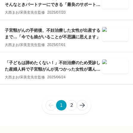
そんなときパートナーにできる「最良のサポート」
とは
大西まお
/
宋美玄
先生監修
2025/07/20
子宮頸がんの手術後、不妊治療した女性が出産する
まで…「今でも娘がいることが不思議に思えます」
大西まお
/
宋美玄
先生監修
2025/07/01
「子どもは諦めたくない！」不妊治療のため受診し
た産婦人科で子宮頸がんが見つかった女性が選んだ
治療法
大西まお
/
宋美玄
先生監修
2025/06/24
1
2