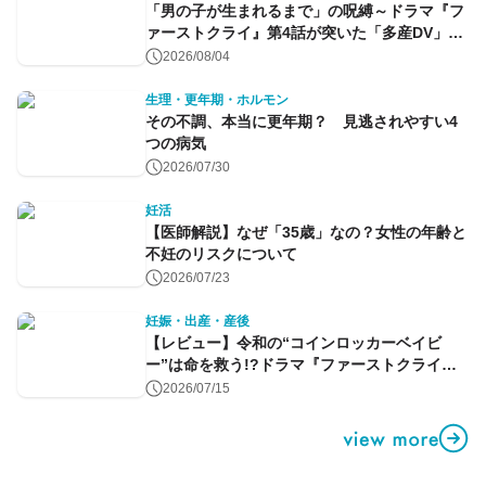
「男の子が生まれるまで」の呪縛～ドラマ『フ
ァーストクライ』第4話が突いた「多産DV」と
命のコントロール～
2026/08/04
生理・更年期・ホルモン
その不調、本当に更年期？ 見逃されやすい4
つの病気
2026/07/30
妊活
【医師解説】なぜ「35歳」なの？女性の年齢と
不妊のリスクについて
2026/07/23
妊娠・出産・産後
【レビュー】令和の“コインロッカーベイビ
ー”は命を救う!?ドラマ『ファーストクライ』
第1話
2026/07/15