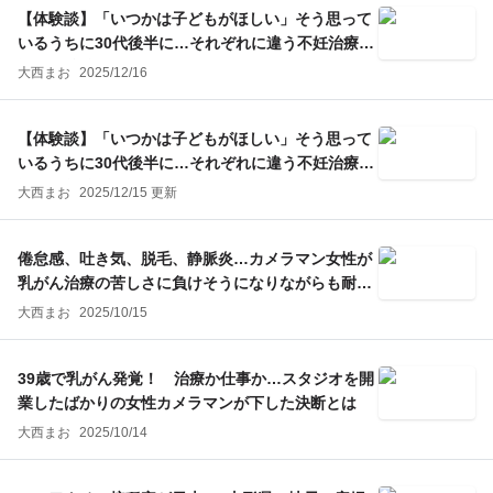
【体験談】「いつかは子どもがほしい」そう思って
いるうちに30代後半に…それぞれに違う不妊治療の
選択（後編）
大西まお
2025/12/16
【体験談】「いつかは子どもがほしい」そう思って
いるうちに30代後半に…それぞれに違う不妊治療の
選択（前編）
大西まお
2025/12/15 更新
倦怠感、吐き気、脱毛、静脈炎…カメラマン女性が
乳がん治療の苦しさに負けそうになりながらも耐え
抜けたワケ
大西まお
2025/10/15
39歳で乳がん発覚！ 治療か仕事か…スタジオを開
業したばかりの女性カメラマンが下した決断とは
大西まお
2025/10/14