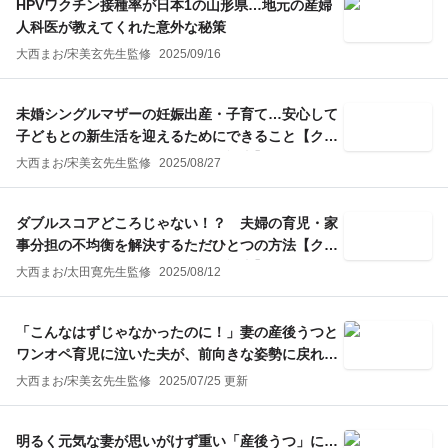
HPVワクチン接種率が日本1の山形県…地元の産婦
人科医が教えてくれた意外な秘策
大西まお
/
宋美玄
先生監修
2025/09/16
未婚シングルマザーの妊娠出産・子育て…安心して
子どもとの新生活を迎えるためにできること【クラ
ウドファンディング・リクエスト記事】
大西まお
/
宋美玄
先生監修
2025/08/27
ダブルスコアどころじゃない！？ 夫婦の育児・家
事分担の不均衡を解決するただひとつの方法【クラ
ウドファンディング・リクエスト記事】
大西まお
/
太田寛
先生監修
2025/08/12
「こんなはずじゃなかったのに！」妻の産後うつと
ワンオペ育児に泣いた夫が、前向きな姿勢に戻れた
ワケ
大西まお
/
宋美玄
先生監修
2025/07/25 更新
明るく元気な妻が思いがけず重い「産後うつ」に…