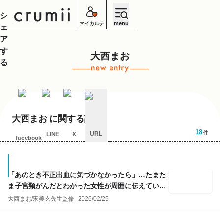
シ
menu
マイカルテ
ェ
ア
す
大西まお
る
大西まお
に関する記事
18
件
URL
LINE
X
facebook
キ
ャ
ン
セ
「あのとき不正出血に気づかなかったら」…たまた
ル
ま子宮頸がんだとわかった女性が周囲に伝えている
こと
大西まお
/
宋美玄
先生監修
2026/02/25