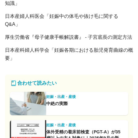
知識」
日本産婦人科医会「妊娠中の体毛や抜け毛に関する
Q&A」
厚生労働省『母子健康手帳解説書』 - 子宮底長の測定方法
日本産科婦人科学会「妊娠各期における胎児発育曲線の概
要」
合わせて読みたい
妊娠・出産・産後
中絶の実際
妊娠・出産・産後
体外受精の着床前検査（PGT-A）が35