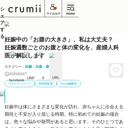
シ
menu
マイカルテ
ェ
ア
す
る
妊娠中の「お腹の大きさ」、私は大丈夫？
妊娠週数ごとのお腹と体の変化を、産婦人科
医が解説します
カテゴリー：
妊娠・出産・産後
2025/04/27
URL
LINE
X
facebook
マタニティライフ
宋医師監修
Crumii編集部
キ
ャ
ン
セ
ル
妊娠中は体にさまざまな変化が訪れ、赤ちゃんに出会える
期待と不安が入り混じる時期。特に初めての妊娠の場合
は、色々な悩みや疑問があると思います。そのひとつであ