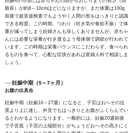
妊娠4か月頃には赤ちゃんの頭からおしりまでの長さ（頭
殿長）が約8～10cmほどになりますが、まだ体重は100g
前後で超音波検査でもようやく人間の形をはっきりと認識
できる程度。この時期、つわり（吐き気や食欲不振）で体
重が減ってしまう妊婦さんも珍しくありませんが、赤ちゃ
んには必要な栄養が行き渡るよう母体側で調節が行われて
います。この時期は栄養バランスにこだわらず、食べられ
るものを食べて、心配な症状があれば産婦人科で相談しま
しょう。
妊娠中期（5～7ヶ月）
お腹の出具合
妊娠中期（妊娠16～27週）になると、子宮はおへその位
置より上に達し、外見でもはっきりとお腹がふくらんでい
るとわかるようになります。一般的には、妊娠20週前後
で子宮底（子宮の上端部分）がちょうどおへその高さにく