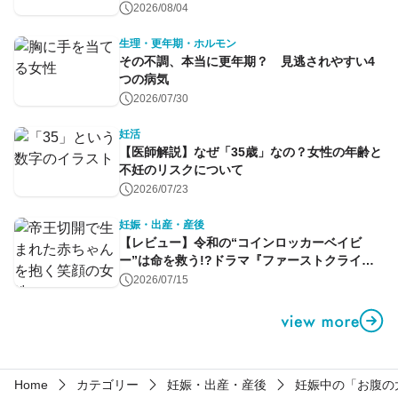
命のコントロール～
2026/08/04
生理・更年期・ホルモン
その不調、本当に更年期？ 見逃されやすい4
つの病気
2026/07/30
妊活
【医師解説】なぜ「35歳」なの？女性の年齢と
不妊のリスクについて
2026/07/23
妊娠・出産・産後
【レビュー】令和の“コインロッカーベイビ
ー”は命を救う!?ドラマ『ファーストクライ』
第1話
2026/07/15
Home
カテゴリー
妊娠・出産・産後
妊娠中の「お腹の