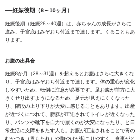
妊娠後期（8～10ヶ月）
妊娠後期（妊娠28～40週）は、赤ちゃんの成長がさらに
進み、子宮底はみぞおち付近まで達します。くることもあ
ります。
お腹の出具合
妊娠8か月（28～31週）を超えるとお腹はさらに大きくな
り、子宮底はみぞおち付近まで達します。体の重心が変化
しやすいため、転倒に注意が必要です。足お腹が前方に大
きくせり出すようになるため、足元が見えにくくなった
り、階段の上り下りが大変に感じることもあります。出産
が近づくにつれて、膀胱が圧迫されてトイレが近くなった
り、パンツや靴下を自力で履くのが大変になったり、と日
常生活に支障をきたす人も。お腹が圧迫されることで胃の
むかつき（胃もたれ）や胸やけが起こりやすく、食事がと