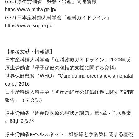
(※1) 厚生労働省「妊娠・出産」関連情報
https://www.mhlw.go.jp/
(※2) 日本産科婦人科学会「産科ガイドライン」
https://www.jsog.or.jp/
【参考文献・情報源】
日本産科婦人科学会「産科診療ガイドライン」2020年版
厚生労働省『母子保健の包括的支援に関する資料』
世界保健機関（WHO） “Care during pregnancy: antenatal
care.” 2016
日本産科婦人科学会「初産と経産の妊娠経過に関する調査
報告」（学会誌）
厚生労働省『周産期医療の現状と課題』第○章 - 羊水異常
に関する記述
厚生労働省e-ヘルスネット「妊娠線と予防策に関する基礎