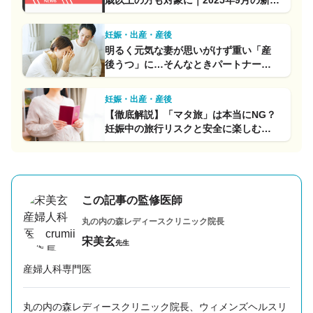
歳以上の方も対象に｜2025年9月の新ル
ール解説
妊娠・出産・産後
明るく元気な妻が思いがけず重い「産
後うつ」に…そんなときパートナーに
できる「最良のサポート」とは
妊娠・出産・産後
【徹底解説】「マタ旅」は本当にNG？
妊娠中の旅行リスクと安全に楽しむた
めのポイント【産婦人科医監修】
この記事の監修医師
丸の内の森レディースクリニック
院長
宋美玄
先生
産婦人科専門医
丸の内の森レディースクリニック院長、ウィメンズヘルスリ