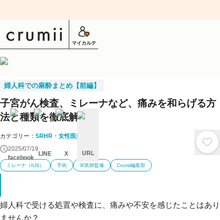
マイカルテ
婦人科での麻酔まとめ【前編】
子宮がん検査、ミレーナなど、痛みを和らげる方
法と種類を徹底解説
カテゴリー：
SRHR・女性医療
2025/07/19
URL
LINE
X
facebook
ミレーナ（IUS）
手術
宋医師監修
Crumii編集部
キ
ャ
ン
セ
ル
婦人科で受ける処置や検査に、痛みや不安を感じたことはあり
ませんか？