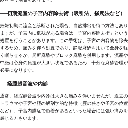
初期流産の子宮内容除去術（吸引法、掻爬法など）
妊娠初期に流産と診断された場合、自然排出を待つ方法もあり
ますが、子宮内に遺残がある場合は「子宮内容除去術」という
処置を行うことがあります。この手術は、子宮の内容物を除去
するため、痛みを伴う処置であり、静脈麻酔を用いて全身を軽
く眠らせるか、局所麻酔やブロック麻酔を併用します。流産や
中絶は心身の負担が大きい状況であるため、十分な麻酔管理が
必要になります。
経腟超音波や内診
通常、経腟超音波や内診は大きな痛みを伴いませんが、過去の
トラウマや子宮や腟の解剖学的な特徴（腟の狭さや子宮の位置
など）、子宮内膜症で癒着があるといった場合には強い痛みを
感じる方もいます。