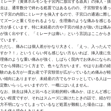
ミレーナ（黄体ホルモンを子宮内に放出する器具）の挿入・抜
去は、通常数分で終わる処置ではあるものの、子宮頸管を通っ
て子宮の内部にミレーナを挿入するので、子宮口の通過に際し
てズーンと重く引かれるような、生理痛のような痛みを感じる
方が多くいます。特に未経産の方や子宮の傾きが強い方は痛み
が強く出やすく、「ミレーナは痛い」という言説はここからき
ています。
ただし、痛みには個人差がかなり大きく、「えっ、入ったんで
すか？！」というくらい何も感じない方もいれば、挿入後に生
理痛のような重い痛みが強く、しばらく院内でお休みになられ
てから帰路につく方まで、色々な方がいます。やはりお産の経
験のある方が一度お産で子宮頸管が広がっているため痛みが軽
い傾向にありますが、未経産の方でもケロッとしている人は一
定数いらっしゃいますので、一概にはいえません。
なお、抜去は挿入と比べると比較的軽い痛みか、ほとんど感じ
ない程度ですが、それはスムーズに抜けたときの話で、紐が行
方不明になってしまっているなど処置が難航した場合には、痛
みを伴う場合もあります。