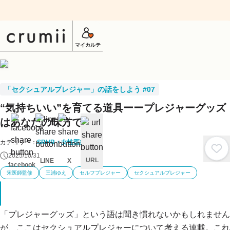
マイカルテ
「セクシュアルプレジャー」の話をしよう #07
“気持ちいい”を育てる道具ーープレジャーグッズ
はあなたの味方です
カテゴリー：
SRHR・女性医療
2025/10/31
URL
LINE
X
facebook
宋医師監修
三浦ゆえ
セルフプレジャー
セクシュアルプレジャー
キ
ャ
ン
セ
ル
「プレジャーグッズ」という語は聞き慣れないかもしれません
が、ここはセクシュアルプレジャーについて考える連載。これ