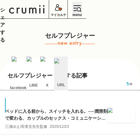
シ
menu
マイカルテ
ェ
ア
す
セルフプレジャー
る
セルフプレジャー
に関する記事
5
件
URL
LINE
X
facebook
キ
ャ
ン
セ
ベッドに入る前から、スイッチを入れる。──潤滑剤
ル
で変わる、カップルのセックス・コミュニケーショ
ン
三浦ゆえ
/
宋美玄
先生監修
2025/12/23