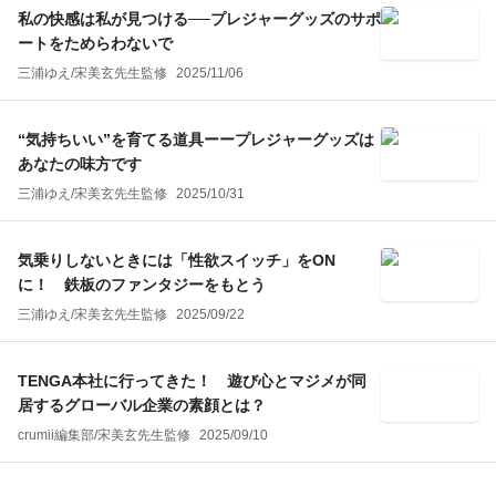
私の快感は私が見つける──プレジャーグッズのサポ
ートをためらわないで
三浦ゆえ
/
宋美玄
先生監修
2025/11/06
“気持ちいい”を育てる道具ーープレジャーグッズは
あなたの味方です
三浦ゆえ
/
宋美玄
先生監修
2025/10/31
気乗りしないときには「性欲スイッチ」をON
に！ 鉄板のファンタジーをもとう
三浦ゆえ
/
宋美玄
先生監修
2025/09/22
TENGA本社に行ってきた！ 遊び心とマジメが同
居するグローバル企業の素顔とは？
crumii編集部
/
宋美玄
先生監修
2025/09/10