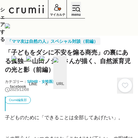
シ
menu
マイカルテ
ェ
ア
す
る
「ママ友は自然の人」スペシャル対談（前編）
「子どもをダシに不安を煽る商売」の裏にあ
る孤独──山田ノジルさんが描く、自然派育児
の光と影（前編）
カテゴリー：
SRHR・女性医療
URL
LINE
X
facebook
2025/12/08
キ
ャ
Crumii編集部
ン
セ
ル
子どものために「できることは全部してあげたい」。