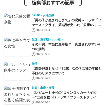
編集部おすすめ記事
SRHR・女性医療
「男の子が生まれるまで」の呪縛～ドラマ『フ
ァーストクライ』第4話が突いた「多産DV」と
命のコントロール～
2026/08/04
生理・更年期・ホルモン
その不調、本当に更年期？ 見逃されやすい4
つの病気
2026/07/30
妊活
【医師解説】なぜ「35歳」なの？女性の年齢と
不妊のリスクについて
2026/07/23
妊娠・出産・産後
【レビュー】令和の“コインロッカーベイビ
ー”は命を救う!?ドラマ『ファーストクライ』
第1話
2026/07/15