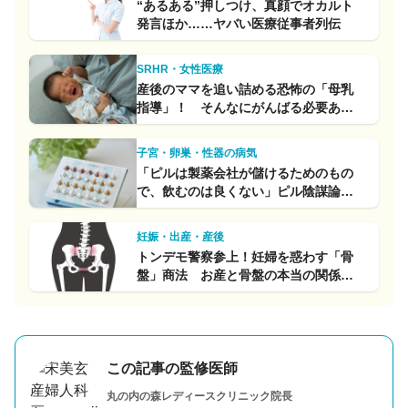
“あるある”押しつけ、真顔でオカルト
発言ほか……ヤバい医療従事者列伝
SRHR・女性医療
産後のママを追い詰める恐怖の「母乳
指導」！ そんなにがんばる必要あり
ますか？【体験談】
子宮・卵巣・性器の病気
「ピルは製薬会社が儲けるためのもの
で、飲むのは良くない」ピル陰謀論系
産婦人科医のトンデモ診療を再現！
妊娠・出産・産後
トンデモ警察参上！妊婦を惑わす「骨
盤」商法 お産と骨盤の本当の関係と
は
この記事の監修医師
丸の内の森レディースクリニック
院長