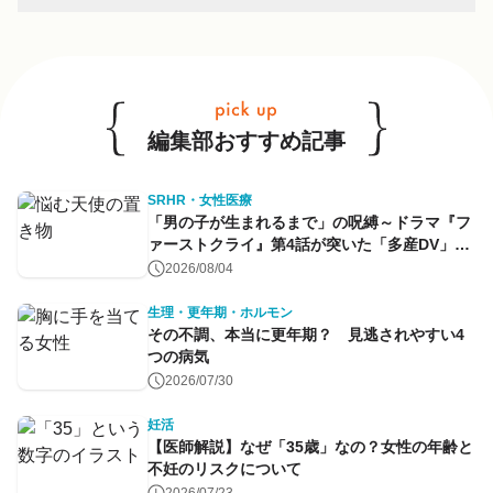
他のキーワードも見る
編集部おすすめ記事
SRHR・女性医療
「男の子が生まれるまで」の呪縛～ドラマ『フ
ァーストクライ』第4話が突いた「多産DV」と
命のコントロール～
2026/08/04
生理・更年期・ホルモン
その不調、本当に更年期？ 見逃されやすい4
つの病気
2026/07/30
妊活
【医師解説】なぜ「35歳」なの？女性の年齢と
不妊のリスクについて