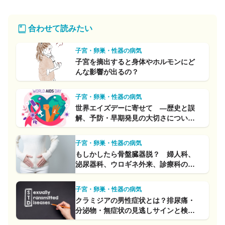
合わせて読みたい
子宮・卵巣・性器の病気
子宮を摘出すると身体やホルモンにど
んな影響が出るの？
子宮・卵巣・性器の病気
世界エイズデーに寄せて ―歴史と誤
解、予防・早期発見の大切さについて
―
子宮・卵巣・性器の病気
もしかしたら骨盤臓器脱？ 婦人科、
泌尿器科、ウロギネ外来、診療科の違
いは？
子宮・卵巣・性器の病気
クラミジアの男性症状とは？排尿痛・
分泌物・無症状の見逃しサインと検
査・治療法まとめ