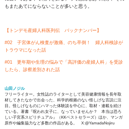
もまたあてにならないことが多いと思う。
【トンデモ産婦人科医列伝 バックナンバー】
#02 子宮体がん検査が激痛、のち卒倒！ 婦人科検診が
トラウマになった話
#01 更年期や生理の悩みで「高評価の産婦人科」を受診
したら、診察差別された話
山田ノジル
フリーライター。女性誌のライターとして美容健康情報を長年取
材してきたなかで出会った、科学的根拠のない怪しげな言説に注
目。怪しげなものにハマった体験談を中心に、取材・連載を続け
ている。著書『呪われ女子に、なっていませんか？ 本当は恐ろ
しい子宮系スピリチュアル』（KKベストセラーズ）ほか、マンガ
原作や編集協力など多数の作品がある。 X:
@YamadaNojiru