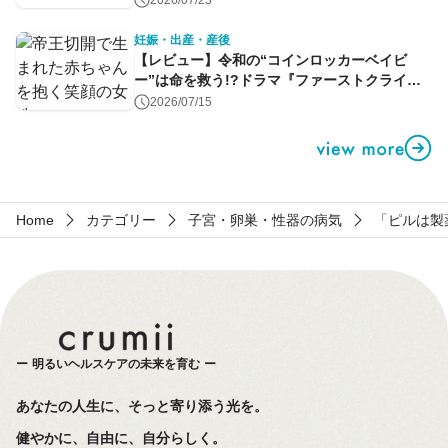
2026/07/23
妊娠・出産・産後
【レビュー】令和の“コインロッカーベイビ
ー”は命を救う!?ドラマ『ファーストクライ』
第1話
2026/07/15
Home
カテゴリー
子宮・卵巣・性器の病気
「ピルは製
明るいヘルスケアの未来を育む
あなたの人生に、そっと寄り添う光を。
健やかに、自由に、自分らしく。