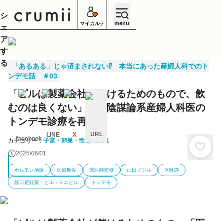
シ
menu
マイカルテ
ェ
ア
す
る
「あるある」じゃ済まされない⁉ 本当にあった産婦人科でのト
ンデモ話 ＃03
「ピルは製薬会社が儲けるためのもので、飲
むのは良くない」ピル陰謀論系産婦人科医の
トンデモ診療を再現！
URL
LINE
X
facebook
カテゴリー：
子宮・卵巣・性器の病気
キ
2025/06/01
ャ
ン
ホルモン治療
医療制度
宋医師監修
山田ノジル
体験談
セ
ル
経口避妊薬・ピル・ミニピル
トンデモ