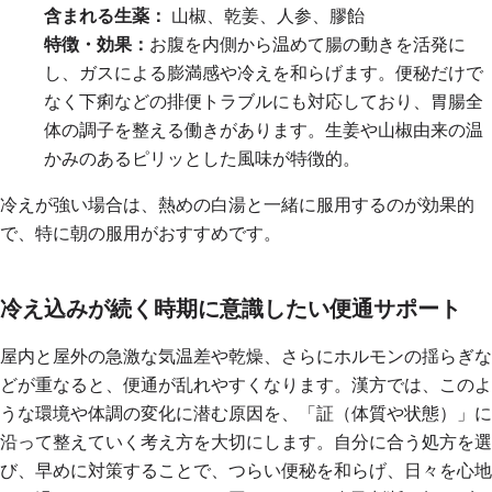
含まれる生薬：
山椒、乾姜、人参、膠飴
特徴・効果：
お腹を内側から温めて腸の動きを活発に
し、ガスによる膨満感や冷えを和らげます。便秘だけで
なく下痢などの排便トラブルにも対応しており、胃腸全
体の調子を整える働きがあります。生姜や山椒由来の温
かみのあるピリッとした風味が特徴的。
冷えが強い場合は、熱めの白湯と一緒に服用するのが効果的
で、特に朝の服用がおすすめです。
冷え込みが続く時期に意識したい便通サポート
屋内と屋外の急激な気温差や乾燥、さらにホルモンの揺らぎな
どが重なると、便通が乱れやすくなります。漢方では、このよ
うな環境や体調の変化に潜む原因を、「証（体質や状態）」に
沿って整えていく考え方を大切にします。自分に合う処方を選
び、早めに対策することで、つらい便秘を和らげ、日々を心地