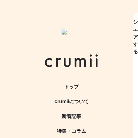
シ
ェ
ア
す
る
トップ
crumiiについて
新着記事
特集・コラム