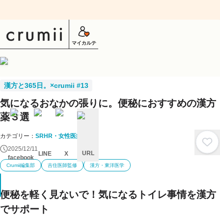
マイカルテ
漢方と365日。×crumii #13
気になるおなかの張りに。便秘におすすめの漢方
薬３選
カテゴリー：
SRHR・女性医療
2025/12/11
URL
LINE
X
facebook
Crumii編集部
吉住医師監修
漢方・東洋医学
キ
ャ
ン
セ
便秘を軽く見ないで！気になるトイレ事情を漢方
ル
でサポート