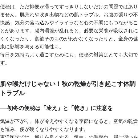
便秘は、ただ排便が滞ってすっきりしないだけの問題ではあり
ません。肌荒れや吹き出物などの肌トラブル、お腹の張りや不
快感、気分の落ち込みやイライラなど心の不調にもつながるこ
とがあります。腸内環境が乱れると、必要な栄養が吸収されに
くくなったり、食欲そのものがわかなくなったりと、全身の健
康に影響を与える可能性も。
毎日を気持ちよく過ごすためにも、便秘の対策はとても大切で
す。
肌や喉だけじゃない！秋の乾燥が引き起こす体調
トラブル
初冬の便秘は「冷え」と「乾き」に注意を
気温が下がり、体が冷えやすくなる季節になると、空気の乾燥
も進み、便が硬くなりやすくなります。
東洋医学では、巡りを良くする「気血」の調整や、腸に潤いを