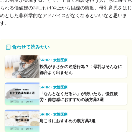
この制度が実現することで、子育て相談を担う人たちに時々見
られる価値観の押し付けや上から目線の態度、母乳育児をはじ
めとした非科学的なアドバイスがなくなるといいなと思いま
す。
合わせて読みたい
SRHR・女性医療
授乳がまさかの迷惑行為？！母乳はそんなに
都合よく出ません
SRHR・女性医療
「なんとなくだるい」が続いたら。慢性疲
労・倦怠感におすすめの漢方薬3選
SRHR・女性医療
肩こりにおすすめの漢方薬3選