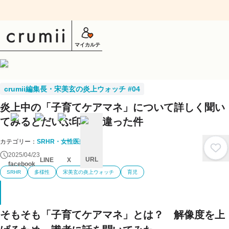
マイカルテ
crumii編集長・宋美玄の炎上ウォッチ #04
炎上中の「子育てケアマネ」について詳しく聞い
てみるとだいぶ印象が違った件
カテゴリー：
SRHR・女性医療
2025/04/23
URL
LINE
X
facebook
SRHR
多様性
宋美玄の炎上ウォッチ
育児
キ
ャ
ン
セ
ル
そもそも「子育てケアマネ」とは？ 解像度を上