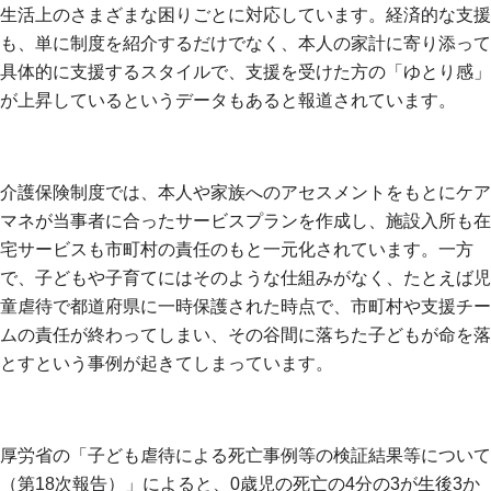
生活上のさまざまな困りごとに対応しています。経済的な支援
も、単に制度を紹介するだけでなく、本人の家計に寄り添って
具体的に支援するスタイルで、支援を受けた方の「ゆとり感」
が上昇しているというデータもあると報道されています。
介護保険制度では、本人や家族へのアセスメントをもとにケア
マネが当事者に合ったサービスプランを作成し、施設入所も在
宅サービスも市町村の責任のもと一元化されています。一方
で、子どもや子育てにはそのような仕組みがなく、たとえば児
童虐待で都道府県に一時保護された時点で、市町村や支援チー
ムの責任が終わってしまい、その谷間に落ちた子どもが命を落
とすという事例が起きてしまっています。
厚労省の「子ども虐待による死亡事例等の検証結果等について
（第18次報告）」によると、0歳児の死亡の4分の3が生後3か