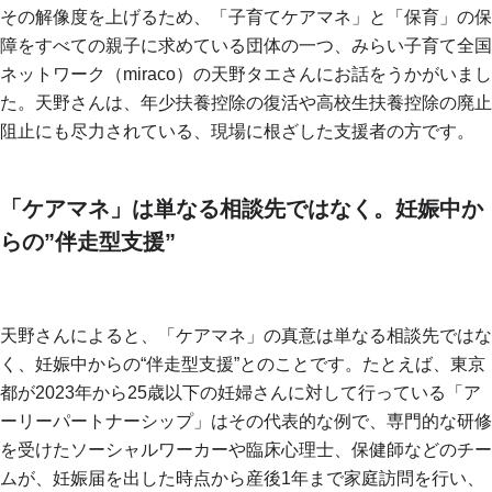
その解像度を上げるため、「子育てケアマネ」と「保育」の保
障をすべての親子に求めている団体の一つ、みらい子育て全国
ネットワーク（miraco）の天野タエさんにお話をうかがいまし
た。天野さんは、年少扶養控除の復活や高校生扶養控除の廃止
阻止にも尽力されている、現場に根ざした支援者の方です。
「ケアマネ」は単なる相談先ではなく。妊娠中か
らの”伴走型支援”
天野さんによると、「ケアマネ」の真意は単なる相談先ではな
く、妊娠中からの“伴走型支援”とのことです。たとえば、東京
都が2023年から25歳以下の妊婦さんに対して行っている「ア
ーリーパートナーシップ」はその代表的な例で、専門的な研修
を受けたソーシャルワーカーや臨床心理士、保健師などのチー
ムが、妊娠届を出した時点から産後1年まで家庭訪問を行い、