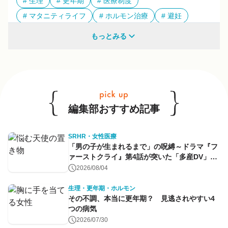
生理
更年期
医療制度
マタニティライフ
ホルモン治療
避妊
多様性
もっとみる
他のキーワードも見る
編集部おすすめ記事
SRHR・女性医療
「男の子が生まれるまで」の呪縛～ドラマ『フ
ァーストクライ』第4話が突いた「多産DV」と
命のコントロール～
2026/08/04
生理・更年期・ホルモン
その不調、本当に更年期？ 見逃されやすい4
つの病気
2026/07/30