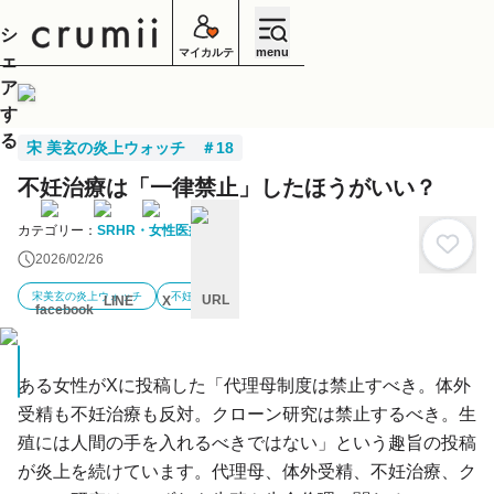
シ
menu
マイカルテ
ェ
ア
す
る
宋 美玄の炎上ウォッチ ＃18
不妊治療は「一律禁止」したほうがいい？
カテゴリー：
SRHR・女性医療
2026/02/26
宋美玄の炎上ウォッチ
不妊治療
URL
LINE
X
facebook
キ
ャ
ン
ある女性がXに投稿した「代理母制度は禁止すべき。体外
セ
ル
受精も不妊治療も反対。クローン研究は禁止するべき。生
殖には人間の手を入れるべきではない」という趣旨の投稿
が炎上を続けています。代理母、体外受精、不妊治療、ク