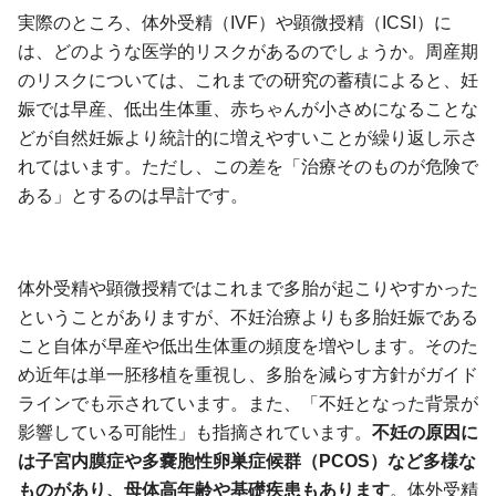
実際のところ、体外受精（IVF）や顕微授精（ICSI）に
は、どのような医学的リスクがあるのでしょうか。周産期
のリスクについては、これまでの研究の蓄積によると、妊
娠では早産、低出生体重、赤ちゃんが小さめになることな
どが自然妊娠より統計的に増えやすいことが繰り返し示さ
れてはいます。ただし、この差を「治療そのものが危険で
ある」とするのは早計です。
体外受精や顕微授精ではこれまで多胎が起こりやすかった
ということがありますが、不妊治療よりも多胎妊娠である
こと自体が早産や低出生体重の頻度を増やします。そのた
め近年は単一胚移植を重視し、多胎を減らす方針がガイド
ラインでも示されています。また、「不妊となった背景が
影響している可能性」も指摘されています。
不妊の原因に
は子宮内膜症や多嚢胞性卵巣症候群（PCOS）など多様な
ものがあり、母体高年齢や基礎疾患もあります
。体外受精