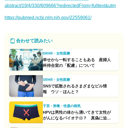
abstract/19/4/330/609666?redirectedFrom=fulltext&utm
https://pubmed.ncbi.nlm.nih.gov/22559061/
合わせて読みたい
SRHR・女性医療
幸せから一転することもある 産婦人
科待合室の「配慮」について
SRHR・女性医療
SNSで拡散されるさまざまなピル情
報 ウソ・ほんと？
子宮・卵巣・性器の病気
HPVは男性の体から湧いてきて女性が
がんになるバイオテロ？ 真偽に迫り
ます