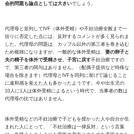
会的問題も論点としては大きい
でしょう。
代理母と並列してIVF（体外受精）や不妊治療全般まで一
括りに否定した点には、反対するコメントが多く見られま
した。代理母の問題は、カップル以外の第三者を巻き込む
ため複雑になりますが、一般的な体外受精は、
妻の卵子と
夫の精子を体外で受精させ、子宮に戻す
不妊治療ですの
で、第三者の関与はありません。（配偶子提供など特殊な
場合を除きます）代理母とIVFを同列に挙げて論じること
に違和感を覚えた人も多かったようです。今や出生児の
10人に1人は体外受精によるという時代で、当事者の数は
代理母の比ではありません。
体外受精などの不妊治療で子どもを授かった人や自分が生
まれた人にとって、「不妊治療は一律反対」という言葉