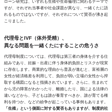
ローン研究は、いずれも生殖や生命倫理に関わるテーマで
すが、それぞれ当事者や社会課題が異なり、一緒くたに語
れるものではないですが、それぞれについて賛否が沸き起
こりました。
代理母とIVF（体外受精）、
異なる問題を一緒くたにすることの危うさ
代理母制度については、代理母は第三者の身体を介する仕
組みであり、妊娠・出産に伴う身体的負担とリスクが現実
に存在します。商業的な理由から普及が進むと、富裕層の
女性が経済格差を利用して、負担が弱い立場の女性から搾
取する構図になると指摘されています。さらに、生まれて
から児の障害がわかったり、離婚したり、国による法律の
違いなどから、子どもは誰が養育すべきか、誰が育てる権
利を持つか、などの紛争が起こっている事例もあります。
「生殖」という側面に対する賛否もありますが、制度的社