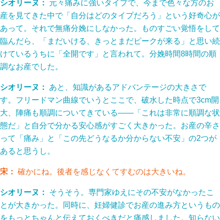
シオリーヌ：
元々痛みに強いタイプで、今まで色々な方のお
産を見てきた中で「自分はどのタイプだろう」という好奇心が
あって。それで無痛分娩にしなかった。ものすごい覚悟をして
臨んだら、「まだいける、きっとまだピークが来る」と思い続
けているうちに「全開です」と言われて。分娩時間8時間の順
調なお産でした。
シオリーヌ：
あと、知識があるアドバンテージの大きさで
す。フリードマン曲線でいうとここで、破水した時点で3cm開
大、陣痛も順調についてきている——「これは非常に順調な状
態だ」と自分で分かる安心感がすごく大きかった。お産の辛さ
って「痛み」と「この先どうなるか分からない不安」の2つが
あると思うし。
宋：
確かにね。後者を感じなくてすむのは大きいね。
シオリーヌ：
そうそう。専門家ゆえにその不安がなかったこ
とが大きかった。同時に、妊婦健診でお産の進み方というもの
をもっとちゃんと伝えておくべきだと痛感しました。知らない