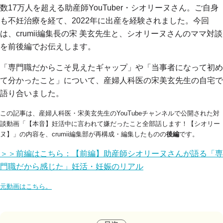
数17万人を超える助産師YouTuber・シオリーヌさん。ご自身
も不妊治療を経て、2022年に出産を経験されました。今回
は、crumii編集長の宋 美玄先生と、シオリーヌさんのママ対談
を前後編でお伝えします。
「専門職だからこそ見えたギャップ」や「当事者になって初め
て分かったこと」について、産婦人科医の宋美玄先生の自宅で
語り合いました。
この記事は、
産婦人科医・宋美玄先生のYouTubeチャンネルで公開された対
談動画「【本音】妊活中に言われて嫌だったこと全部話します！【シオリー
ヌ】」の内容
を、crumii編集部が再構成・編集したものの
後編
です。
＞＞前編はこちら：【前編】助産師シオリーヌさんが語る「専
門職だから感じた」妊活・妊娠のリアル
元動画はこちら。