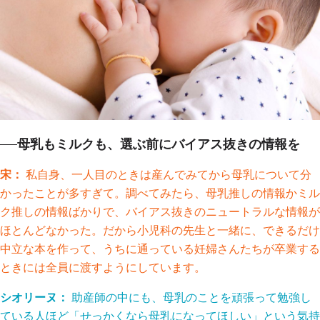
母乳もミルクも、選ぶ前にバイアス抜きの情報を
宋：
私自身、一人目のときは産んでみてから母乳について分
かったことが多すぎて。調べてみたら、母乳推しの情報かミル
ク推しの情報ばかりで、バイアス抜きのニュートラルな情報が
ほとんどなかった。だから小児科の先生と一緒に、できるだけ
中立な本を作って、うちに通っている妊婦さんたちが卒業する
ときには全員に渡すようにしています。
シオリーヌ：
助産師の中にも、母乳のことを頑張って勉強し
ている人ほど「せっかくなら母乳になってほしい」という気持