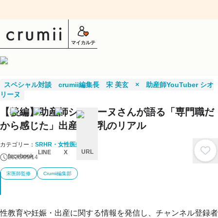
マイカルテ
スペシャル対談 crumii編集長 宋 美玄 × 助産師YouTuber シオ
リーヌ
【後編】助産師シオリーヌさんが語る「専門職だ
から感じた」出産・母乳のリアル
カテゴリー：
SRHR・女性医療
URL
LINE
X
facebook
2026/05/14
キ
宋医師監修
Crumii編集部
ャ
ン
セ
ル
性教育や妊娠・出産に関する情報を発信し、チャンネル登録者