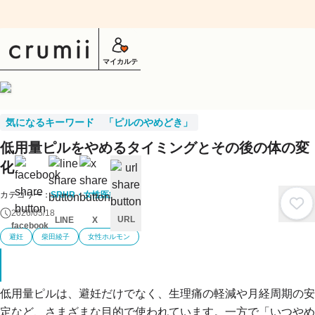
マイカルテ
気になるキーワード 「ピルのやめどき」
低用量ピルをやめるタイミングとその後の体の変
化
カテゴリー：
SRHR・女性医療
2026/05/18
URL
LINE
X
facebook
避妊
柴田綾子
女性ホルモン
キ
ャ
ン
セ
ル
低用量ピルは、避妊だけでなく、生理痛の軽減や月経周期の安
定など、さまざまな目的で使われています。一方で「いつやめ