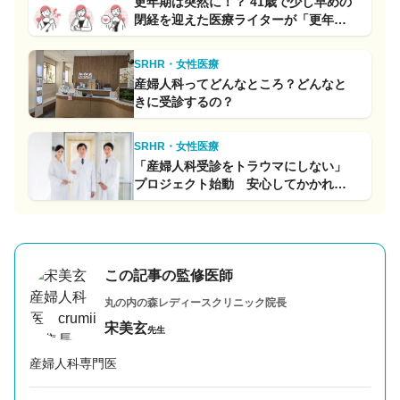
更年期は突然に！？ 41歳で少し早めの
閉経を迎えた医療ライターが「更年期
は怖がらなくていい」と力説する理由
SRHR・女性医療
産婦人科ってどんなところ？どんなと
きに受診するの？
SRHR・女性医療
「産婦人科受診をトラウマにしない」
プロジェクト始動 安心してかかれる
ドクターのリストを試験公開しました
この記事の監修医師
丸の内の森レディースクリニック
院長
宋美玄
先生
産婦人科専門医