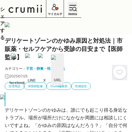
シ
menu
マイカルテ
ェ
ア
す
る
デリケートゾーンのかゆみ原因と対処法｜市
販薬・セルフケアから受診の目安まで【医師
監修】
カテゴリー：
子宮・卵巣・性器の病気
2025/07/26
URL
LINE
X
facebook
生理用品
宋医師監修
Crumii編集部
性感染症
キ
ャ
ン
セ
ル
デリケートゾーンのかゆみは、誰にでも起こり得る身近な
トラブル。場所が場所だけになかなか周囲には相談しにく
いですよね。「かゆみの原因はなんだろう？」「自分で何