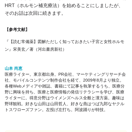
HRT（ホルモン補充療法）を始めることにしましたが、
そのお話は次回に続きます。
【参考文献】
『【読む常備薬】図解ただしく知っておきたい子宮と女性ホルモ
ン』宋美玄／著（河出書房新社）
山本 尚恵
医療ライター。東京都出身。PR会社、マーケティングリサーチ会
社、モバイルコンテンツ制作会社を経て、2009年8月より独立。
各種Webメディアや雑誌、書籍にて記事を執筆するうち、医療分
野に興味を持ち、医療と医療情報の発信リテラシーを学び、医療
ライターに。得意分野はウイメンズヘルス全般と漢方薬。趣味は
野球観戦。好きな山田は山田哲人、好きな燕はつば九郎なヤクル
トスワローズファン。左投げ左打ち。阿波踊りが特技。