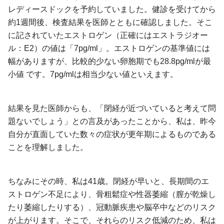
レディースドックを予約していました。健診を受けてから
約1週間後、検査結果を医師とともに確認しました。そこ
に記されていたエストロゲン（正確にはエストラジオー
ル：E2）の値は「7pg/ml」。エストロゲンの基準値には
幅がありますが、比較的少ない卵胞期でも28.8pg/mlが最
小値 です。7pg/mlは相当少ない値といえます。
結果を見た医師からも、「閉経が近づいていると考えて問
題ないでしょう」との言及があったことから、私は、昨今
自分が直面していた数々の症状が更年期によるものである
ことを理解しました。
ちなみにその時、私は41歳。閉経が早いと、長期間のエ
ストロゲン不足により、骨粗鬆症や性器萎縮（膣が乾燥し
たり萎縮したりする）、冠動脈疾患や脳卒中などのリスク
が上がります。そこで、それらのリスク低減のため、私は