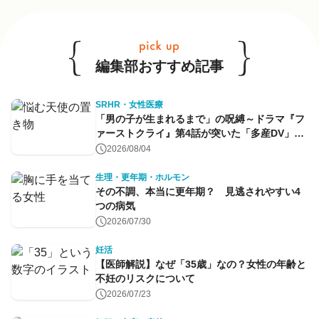
他のキーワードも見る
編集部おすすめ記事
SRHR・女性医療
「男の子が生まれるまで」の呪縛～ドラマ『フ
ァーストクライ』第4話が突いた「多産DV」と
命のコントロール～
2026/08/04
生理・更年期・ホルモン
その不調、本当に更年期？ 見逃されやすい4
つの病気
2026/07/30
妊活
【医師解説】なぜ「35歳」なの？女性の年齢と
不妊のリスクについて
2026/07/23