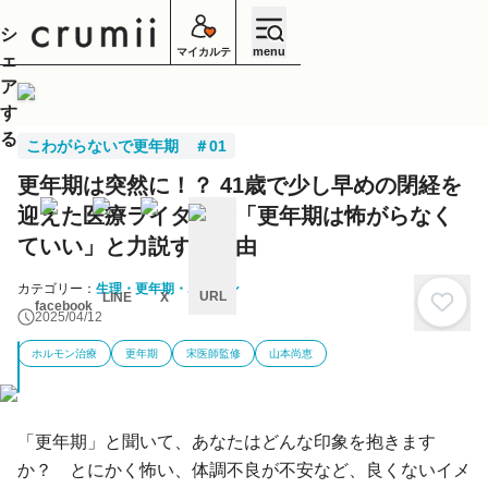
シ
menu
マイカルテ
ェ
ア
す
る
こわがらないで更年期 ＃01
更年期は突然に！？ 41歳で少し早めの閉経を
迎えた医療ライターが「更年期は怖がらなく
ていい」と力説する理由
カテゴリー：
生理・更年期・ホルモン
URL
LINE
X
facebook
2025/04/12
キ
ャ
ホルモン治療
更年期
宋医師監修
山本尚恵
ン
セ
ル
「更年期」と聞いて、あなたはどんな印象を抱きます
か？ とにかく怖い、体調不良が不安など、良くないイメ