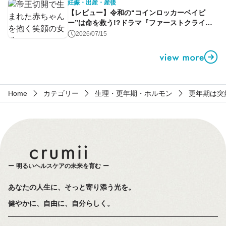
妊娠・出産・産後
【レビュー】令和の“コインロッカーベイビ
ー”は命を救う!?ドラマ『ファーストクライ』
第1話
2026/07/15
Home
カテゴリー
生理・更年期・ホルモン
更年期は突
明るいヘルスケアの未来を育む
あなたの人生に、そっと寄り添う光を。
健やかに、自由に、自分らしく。