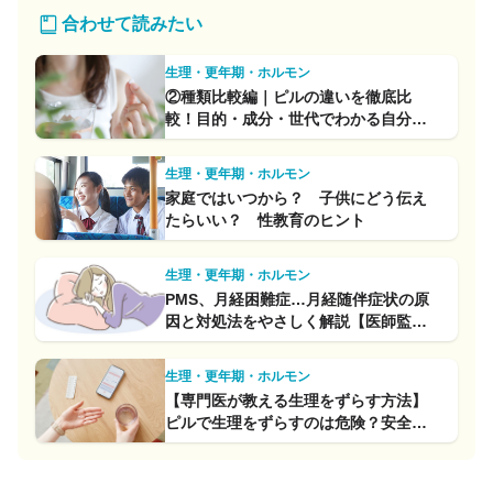
合わせて読みたい
生理・更年期・ホルモン
②種類比較編｜ピルの違いを徹底比
較！目的・成分・世代でわかる自分に
合うピルの選び方
生理・更年期・ホルモン
家庭ではいつから？ 子供にどう伝え
たらいい？ 性教育のヒント
生理・更年期・ホルモン
PMS、月経困難症…月経随伴症状の原
因と対処法をやさしく解説【医師監
修】
生理・更年期・ホルモン
【専門医が教える生理をずらす方法】
ピルで生理をずらすのは危険？安全な
方法と失敗しない為のポイント＆注意
点