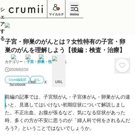
シ
menu
マイカルテ
ェ
ア
す
る
子宮・卵巣のがんとは？女性特有の子宮・卵
巣のがんを理解しよう【後編：検査・治療】
カテゴリー：
子宮・卵巣・性器の病気
2026/02/10
Crumii編集部
がん
URL
LINE
X
facebook
キ
ャ
前編の記事では、子宮頸がん・子宮体がん・卵巣がんの違
ン
いと、見逃してはいけない初期症状について解説しまし
セ
ル
た。不正出血、お腹が張るなど、気になる症状があった
時、多くの方が不安に思うのが「婦人科で何をされるんだ
ろう?」ということではないでしょうか。