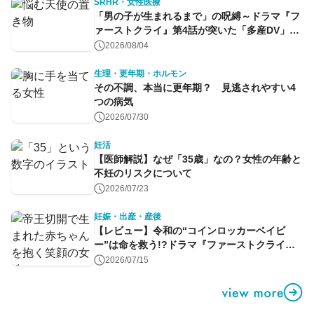
SRHR・女性医療
「男の子が生まれるまで」の呪縛～ドラマ『フ
ァーストクライ』第4話が突いた「多産DV」と
命のコントロール～
2026/08/04
生理・更年期・ホルモン
その不調、本当に更年期？ 見逃されやすい4
つの病気
2026/07/30
妊活
【医師解説】なぜ「35歳」なの？女性の年齢と
不妊のリスクについて
2026/07/23
妊娠・出産・産後
【レビュー】令和の“コインロッカーベイビ
ー”は命を救う!?ドラマ『ファーストクライ』
第1話
2026/07/15