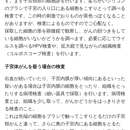
ず。まず子宮頸部の細胞診を行います。柔らかいシリコン
のブラシで子宮の入り口にある細胞をこすりとって調べる
検査です。この時の刺激でおりものが茶色っぽくなること
がありますが、検査によるものですのでご心配なく。
採取した細胞の形を顕微鏡で観察し、がんの顔つきをして
いる細胞がいないかどうかを調べます。必要に応じてウイ
ルスを調べるHPV検査や、拡大鏡で見ながらの組織検査
（コルポスコープ検査）を行います。
子宮体がんを疑う場合の検査
出血が続いていたり、子宮内膜が厚い傾向にあるといった
疑いがある場合は子宮内膜の細胞をとったり、組織をとっ
たりする病理検査（細い器具で採取）を行います。病理検
査とは、組織を少し取って、がんかどうかをはっきりさせ
る検査のこと。
これは先端の細胞をブラシで触ってこすりとるだけの子宮
頸がんと違って、さらに奥の子宮内にある細胞をとるた