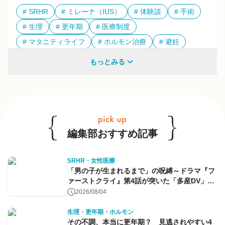
SRHR
ミレーナ（IUS）
体験談
手術
生理
更年期
医療制度
マタニティライフ
ホルモン治療
避妊
多様性
もっとみる
他のキーワードも見る
編集部おすすめ記事
SRHR・女性医療
「男の子が生まれるまで」の呪縛～ドラマ『フ
ァーストクライ』第4話が突いた「多産DV」と
命のコントロール～
2026/08/04
生理・更年期・ホルモン
その不調、本当に更年期？ 見逃されやすい4