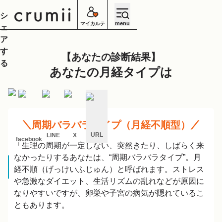
シ
menu
マイカルテ
ェ
ア
す
あなたの診断結果
る
あなたの月経タイプは
周期バラバラタイプ（月経不順型）
URL
LINE
X
facebook
「生理の周期が一定しない、突然きたり、しばらく来
キ
なかったりするあなたは、“周期バラバラタイプ”。月
ャ
ン
経不順（げっけいふじゅん）と呼ばれます。ストレス
セ
や急激なダイエット、生活リズムの乱れなどが原因に
ル
なりやすいですが、卵巣や子宮の病気が隠れているこ
ともあります。
