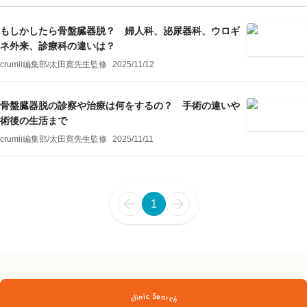
もしかしたら骨盤臓器脱？ 婦人科、泌尿器科、ウロギ
ネ外来、診療科の違いは？
crumii編集部
/
太田寛
先生監修
2025/11/12
骨盤臓器脱の診察や治療は何をするの？ 手術の違いや
術後の生活まで
crumii編集部
/
太田寛
先生監修
2025/11/11
1