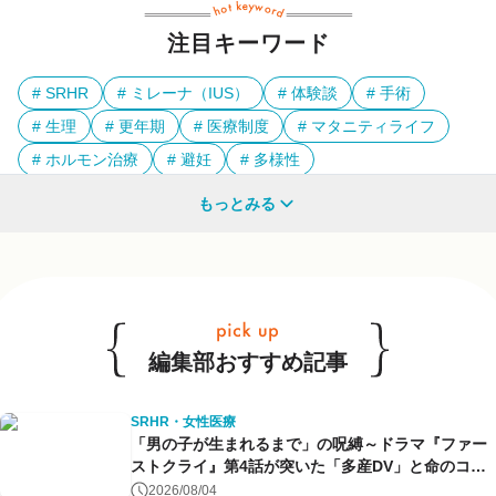
注目キーワード
SRHR
ミレーナ（IUS）
体験談
手術
生理
更年期
医療制度
マタニティライフ
ホルモン治療
避妊
多様性
もっとみる
他のキーワードも見る
編集部おすすめ記事
SRHR・女性医療
「男の子が生まれるまで」の呪縛～ドラマ『ファー
ストクライ』第4話が突いた「多産DV」と命のコン
トロール～
2026/08/04