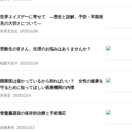
世界エイズデーに寄せて ―歴史と誤解、予防・早期発
見の大切さについて―
宋美玄先生
2025/11/30
受験生の皆さん、生理のお悩みはありませんか？
稲葉可奈子
2025/11/26
開業医は儲かっているから削ればいい？ 女性の健康を
守るために知ってほしい医療機関の内情
宋美玄
2025/11/14
骨盤臓器脱の保存的治療と手術適応
高橋孝幸
2025/11/13