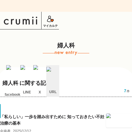
マイカルテ
婦人科
婦人科
に関する記事
7
件
URL
LINE
X
facebook
キ
ャ
ン
セ
「私らしい」一歩を踏み出すために 知っておきたい不妊
ル
治療の基本
金南孝
2025/12/12