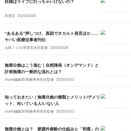
妊婦はライブに行っちゃいけないの？
宋美玄
2025/10/30
“あるある”押しつけ、真顔でオカルト発言ほか……
ヤバい医療従事者列伝
山田ノジル
/
宋美玄
先生監修
2025/10/28
無痛分娩はこう進む｜自然陣発（オンデマンド）と
計画無痛の一般的な流れとは？
crumii編集部
/
高橋孝幸
先生監修
2025/10/22
知っておきたい｜無痛分娩の種類とメリット/デメリ
ット、向いている人/いない人
crumii編集部
/
高橋孝幸
先生監修
2025/10/21
無痛分娩とは？ 硬膜外麻酔の仕組みと「和痛」の