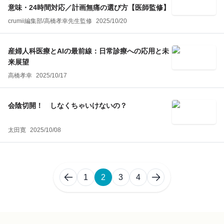
意味・24時間対応／計画無痛の選び方【医師監修】
crumii編集部
/
高橋孝幸
先生監修
2025/10/20
産婦人科医療とAIの最前線：日常診療への応用と未
来展望
高橋孝幸
2025/10/17
会陰切開！ しなくちゃいけないの？
太田寛
2025/10/08
1
2
3
4