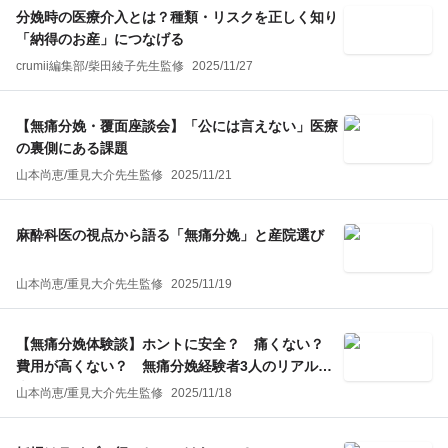
分娩時の医療介入とは？種類・リスクを正しく知り
「納得のお産」につなげる
crumii編集部
/
柴田綾子
先生監修
2025/11/27
【無痛分娩・覆面座談会】「公には言えない」医療
の裏側にある課題
山本尚恵
/
重見大介
先生監修
2025/11/21
麻酔科医の視点から語る「無痛分娩」と産院選び
山本尚恵
/
重見大介
先生監修
2025/11/19
【無痛分娩体験談】ホントに安全？ 痛くない？
費用が高くない？ 無痛分娩経験者3人のリアルな
声
山本尚恵
/
重見大介
先生監修
2025/11/18