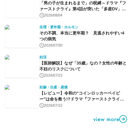
「男の子が生まれるまで」の呪縛～ドラマ『フ
ァーストクライ』第4話が突いた「多産DV」と
命のコントロール～
2026/08/04
生理・更年期・ホルモン
その不調、本当に更年期？ 見逃されやすい4
つの病気
2026/07/30
妊活
【医師解説】なぜ「35歳」なの？女性の年齢と
不妊のリスクについて
2026/07/23
妊娠・出産・産後
【レビュー】令和の“コインロッカーベイビ
ー”は命を救う!?ドラマ『ファーストクライ』
第1話
2026/07/15