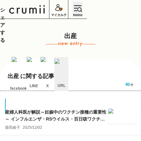
シ
menu
マイカルテ
ェ
ア
す
出産
る
出産
に関する記事
40
件
URL
LINE
X
facebook
キ
ャ
ン
セ
産婦人科医が解説～妊娠中のワクチン接種の重要性
ル
～ インフルエンザ・RSウイルス・百日咳ワクチン
の効果
柴田綾子
2025/12/02