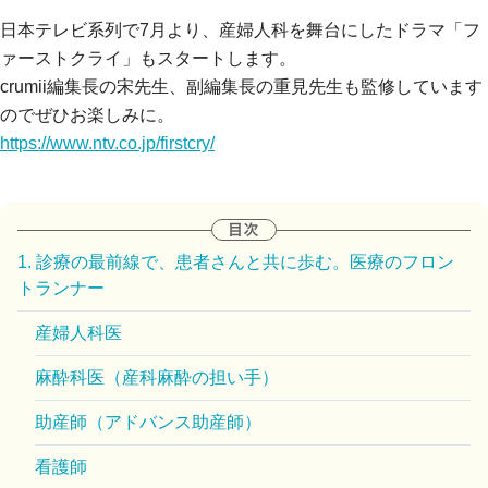
日本テレビ系列で7月より、
産婦人科を舞台にしたドラマ「フ
ァーストクライ」
もスタートします。
crumii編集長の宋先生、副編集長の重見先生も監修しています
のでぜひお楽しみに。
https://www.ntv.co.jp/firstcry/
1. 診療の最前線で、患者さんと共に歩む。医療のフロン
トランナー
産婦人科医
麻酔科医（産科麻酔の担い手）
助産師（アドバンス助産師）
看護師