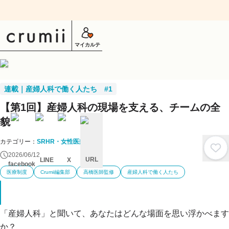
マイカルテ
連載｜産婦人科で働く人たち #1
【第1回】産婦人科の現場を支える、チームの全
貌
カテゴリー：
SRHR・女性医療
2026/06/12
URL
LINE
X
facebook
医療制度
Crumii編集部
高橋医師監修
産婦人科で働く人たち
キ
ャ
ン
セ
ル
「産婦人科」と聞いて、あなたはどんな場面を思い浮かべます
か？