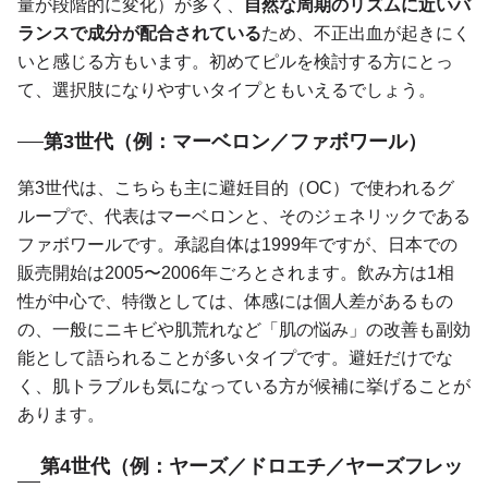
量が段階的に変化）が多く、
自然な周期のリズムに近いバ
ランスで成分が配合されている
ため、不正出血が起きにく
いと感じる方もいます。初めてピルを検討する方にとっ
て、選択肢になりやすいタイプともいえるでしょう。
第3世代（例：マーベロン／ファボワール）
第3世代は、こちらも主に避妊目的（OC）で使われるグ
ループで、代表はマーベロンと、そのジェネリックである
ファボワールです。承認自体は1999年ですが、日本での
販売開始は2005〜2006年ごろとされます。飲み方は1相
性が中心で、特徴としては、体感には個人差があるもの
の、一般にニキビや肌荒れなど「肌の悩み」の改善も副効
能として語られることが多いタイプです。避妊だけでな
く、肌トラブルも気になっている方が候補に挙げることが
あります。
第4世代（例：ヤーズ／ドロエチ／ヤーズフレッ