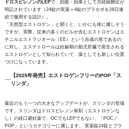
ドロスピレノンのLEP
で、効能・効果として月経困難症が
明記されています（24錠の実薬＋4錠のプラセボを28日連
続で服用する設計）。
「天然型エストロゲン」と聞くと、いかにも体に優しそう
ですが、実際、従来の多くのピルが含むエストロゲンはエ
チニルエストラジオール（EE）という合成の形であるの
に対し、エステトロールは妊娠期の胎児肝臓で産生される
エストロゲンとして知られていて、薬としても新しい位置
づけになっています。
【2025年発売】エストロゲンフリーのPOP「ス
リンダ」
最近のもう一つの大きなアップデートが、スリンダの登場
です。スリンダはドロスピレノン単剤（エストロゲンな
し）の経口避妊薬で、OCでもLEPでもない、「POC／
POP」というカテゴリーに属します。 実薬錠24錠とプラ