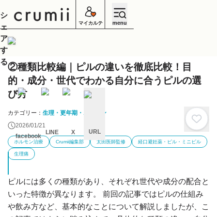
シ
menu
マイカルテ
ェ
ア
す
る
②種類比較編｜ピルの違いを徹底比較！目
的・成分・世代でわかる自分に合うピルの選
び方
カテゴリー：
生理・更年期・ホルモン
2026/01/21
URL
LINE
X
facebook
ホルモン治療
Crumii編集部
太田医師監修
経口避妊薬・ピル・ミニピル
キ
ャ
生理痛
ン
セ
ル
ピルには多くの種類があり、それぞれ世代や成分の配合と
いった特徴が異なります。 前回の記事ではピルの仕組み
や飲み方など、基本的なことについて解説しましたが、こ