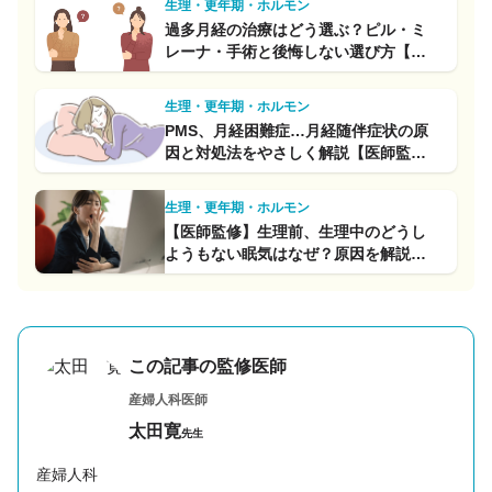
生理・更年期・ホルモン
過多月経の治療はどう選ぶ？ピル・ミ
レーナ・手術と後悔しない選び方【②
治療編】
生理・更年期・ホルモン
PMS、月経困難症…月経随伴症状の原
因と対処法をやさしく解説【医師監
修】
生理・更年期・ホルモン
【医師監修】生理前、生理中のどうし
ようもない眠気はなぜ？原因を解説！
予防＆対策方法もチェック
この記事の監修医師
産婦人科医師
太田寛
先生
産婦人科