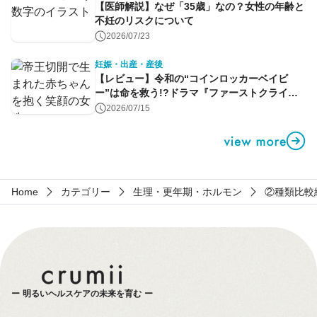
【医師解説】なぜ「35歳」なの？女性の年齢と
不妊のリスクについて
2026/07/23
妊娠・出産・産後
【レビュー】令和の“コインロッカーベイビ
ー”は命を救う!?ドラマ『ファーストクライ』
第1話
2026/07/15
Home
カテゴリー
生理・更年期・ホルモン
②種類比較
明るいヘルスケアの未来を育む