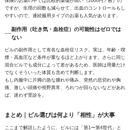
保険のお薬の中では比較的薬価が高い（2000円／枚）の
ですが、生理の回数も減らせて、出血のコントロールもし
やすいので、連続服用タイプのお薬も人気があります。
副作用（吐き気・血栓症）の可能性はゼロでは
ない
ピルの副作用として有名な血栓症リスク。実は、年齢・喫
煙・高血圧など条件が重なるほど上がります。さらに同じ
混合ピルでも成分によって差があるため、医師は用量だけ
でなくそういった体質も含めて判断します。
もし内服中に片脚の急な腫れや痛み、突然の息切れや胸
痛、激しい頭痛や視野異常、ろれつが回らないなどがあれ
ば、迷わず受診を。
まとめ｜ピル選びは何より「相性」が大事
ここまで解説したように、ピルには「第1〜第4世代」と