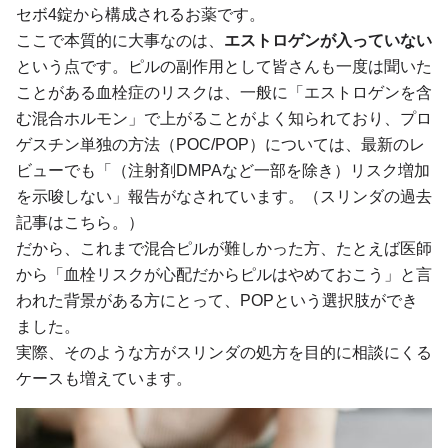
セボ4錠から構成されるお薬です。
ここで本質的に大事なのは、
エストロゲンが入っていない
という点です。ピルの副作用として皆さんも一度は聞いた
ことがある血栓症のリスクは、一般に「エストロゲンを含
む混合ホルモン」で上がることがよく知られており、プロ
ゲスチン単独の方法（POC/POP）については、最新のレ
ビューでも「（注射剤DMPAなど一部を除き）リスク増加
を示唆しない」報告がなされています。（スリンダの過去
記事はこちら。）
だから、これまで混合ピルが難しかった方、たとえば医師
から「血栓リスクが心配だからピルはやめておこう」と言
われた背景がある方にとって、POPという選択肢ができ
ました。
実際、そのような方がスリンダの処方を目的に相談にくる
ケースも増えています。