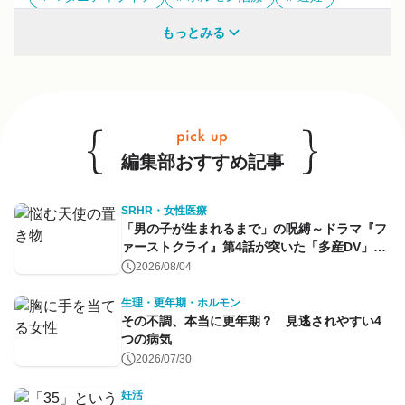
多様性
もっとみる
他のキーワードも見る
編集部おすすめ記事
SRHR・女性医療
「男の子が生まれるまで」の呪縛～ドラマ『フ
ァーストクライ』第4話が突いた「多産DV」と
命のコントロール～
2026/08/04
生理・更年期・ホルモン
その不調、本当に更年期？ 見逃されやすい4
つの病気
2026/07/30
妊活