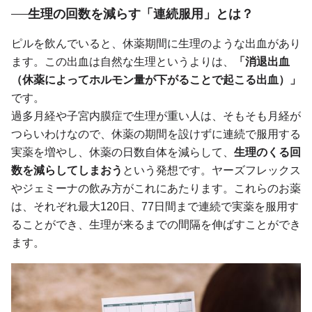
生理の回数を減らす「連続服用」とは？
ピルを飲んでいると、休薬期間に生理のような出血があり
ます。この出血は自然な生理というよりは、
「消退出血
（休薬によってホルモン量が下がることで起こる出血）」
です。
過多月経や子宮内膜症で生理が重い人は、そもそも月経が
つらいわけなので、休薬の期間を設けずに連続で服用する
実薬を増やし、休薬の日数自体を減らして、
生理のくる回
数を減らしてしまおう
という発想です。ヤーズフレックス
やジェミーナの飲み方がこれにあたります。これらのお薬
は、それぞれ最大120日、77日間まで連続で実薬を服用す
ることができ、生理が来るまでの間隔を伸ばすことができ
ます。