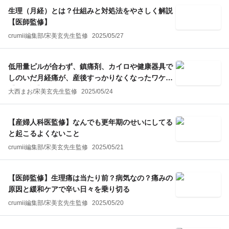
生理（月経）とは？仕組みと対処法をやさしく解説
【医師監修】
crumii編集部
/
宋美玄
先生監修
2025/05/27
低用量ピルが合わず、鎮痛剤、カイロや健康器具で
しのいだ月経痛が、産後すっかりなくなったワケ
【体験談】
大西まお
/
宋美玄
先生監修
2025/05/24
【産婦人科医監修】なんでも更年期のせいにしてる
と起こるよくないこと
crumii編集部
/
宋美玄
先生監修
2025/05/21
【医師監修】生理痛は当たり前？病気なの？痛みの
原因と緩和ケアで辛い日々を乗り切る
crumii編集部
/
宋美玄
先生監修
2025/05/20