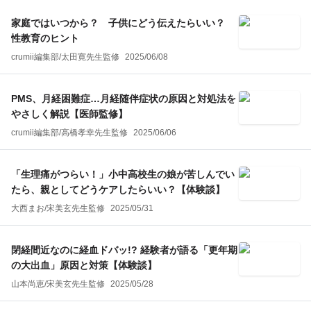
家庭ではいつから？ 子供にどう伝えたらいい？
性教育のヒント
crumii編集部
/
太田寛
先生監修
2025/06/08
PMS、月経困難症…月経随伴症状の原因と対処法を
やさしく解説【医師監修】
crumii編集部
/
高橋孝幸
先生監修
2025/06/06
「生理痛がつらい！」小中高校生の娘が苦しんでい
たら、親としてどうケアしたらいい？【体験談】
大西まお
/
宋美玄
先生監修
2025/05/31
閉経間近なのに経血ドバッ!? 経験者が語る「更年期
の大出血」原因と対策【体験談】
山本尚恵
/
宋美玄
先生監修
2025/05/28