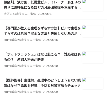
鎮痛剤、漢方薬、低用量ピル、ミレーナ…あまりの
痛さに過呼吸になるほどの月経困難症を克服するま
で【体験談】
大西まお
/
宋美玄
先生監修
2025/05/17
【専門医が教える生理をずらす方法】ピルで生理を
ずらすのは危険？安全な方法と失敗しない為のポイ
ント＆注意点
crumii編集部
/
宋美玄
先生監修
2025/05/16
「ホットフラッシュ」はなぜ起こる？ 対処法はあ
るの？ 産婦人科医が解説
crumii編集部
/
宋美玄
先生監修
2025/05/10
【医師監修】生理前、生理中のどうしようもない眠
気はなぜ？原因を解説！予防＆対策方法もチェック
crumii編集部
/
宋美玄
先生監修
2025/05/09