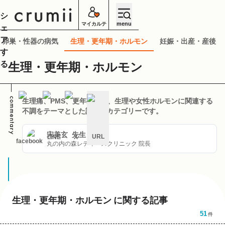
シ
menu
マイカルテ
ェ
ア
・卵巣・性器の病気
生理・更年期・ホルモン
妊娠・出産・産後
す
る
生理・更年期・ホルモン
生理痛、PMS、更年期など、生理や女性ホルモンに関連する
不調をテーマとした記事のカテゴリーです。
宋美玄
先生
URL
LINE
X
facebook
丸の内の森レディースクリニック 院長
キ
ャ
ン
セ
ル
生理・更年期・ホルモン
に関する記事
51
件