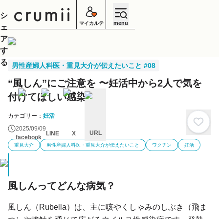
シ
menu
マイカルテ
ェ
ア
す
る
男性産婦人科医・重見大介が伝えたいこと #08
“風しん”にご注意を 〜妊活中から2人で気を
付けてほしい感染症〜
カテゴリー：
妊活
2025/09/09
URL
LINE
X
facebook
重見大介
男性産婦人科医・重見大介が伝えたいこと
ワクチン
妊活
キ
ャ
ン
セ
ル
風しんってどんな病気？
風しん（Rubella）は、主に咳やくしゃみのしぶき（飛ま