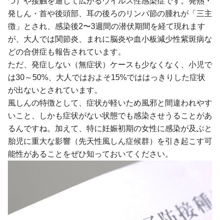
つ）や接触を通じて広がるウイルス性感染症です。発熱・
発しん・首や後頭部、耳の後ろのリンパ節の腫れが「三主
徴」とされ、感染後2〜3週間の潜伏期間を経て現れます
が、大人では関節炎、まれに脳炎や血小板減少性紫斑病な
どの合併症も報告されています。
ただ、発症しない（無症状）ケースも少なくなく、小児で
は30～50%、大人ではおよそ15%でははっきりした症状
が出ないとされています。
風しんの特徴として、症状が軽いため風邪と間違われやす
いこと、しかも症状がない状態でも感染させうることがあ
るんですね。加えて、特に妊娠初期の女性に感染が及ぶと
胎児に重大な影響（先天性風しん症候群）を引き起こす可
能性があることをぜひ知っておいてください。