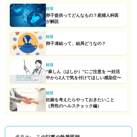
妊活
卵子提供ってどんなもの？産婦人科医
が解説
妊活
卵子凍結って、結局どうなの？
妊活
“麻しん（はしか）”にご注意を 〜妊活
中から2人で気を付けてほしい感染症〜
妊活
妊娠を考えたらやっておきたいこと
（男性のヘルスチェック編）