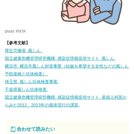
photo: PIXTA
【参考文献】
厚生労働省. 風しん.
国立健康危機管理研究機構. 感染症情報提供サイト. 風しん.
横浜市. 横浜市風しん対策事業（妊娠を希望する女性などの風しん
予防接種と抗体検査）.
埼玉県. 風しん抗体検査事業.
千葉県風しん抗体検査.
国立健康危機管理研究機構. 感染症情報提供サイト. 産婦人科医か
らみた2012、2013年の風疹流行の課題.
合わせて読みたい