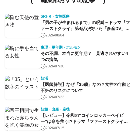
編集部おすすめ記事
SRHR・女性医療
「男の子が生まれるまで」の呪縛～ドラマ『フ
ァーストクライ』第4話が突いた「多産DV」と
命のコントロール～
2026/08/04
生理・更年期・ホルモン
その不調、本当に更年期？ 見逃されやすい4
つの病気
2026/07/30
妊活
【医師解説】なぜ「35歳」なの？女性の年齢と
不妊のリスクについて
2026/07/23
妊娠・出産・産後
【レビュー】令和の“コインロッカーベイビ
ー”は命を救う!?ドラマ『ファーストクライ』
第1話
2026/07/15