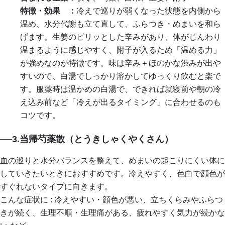
特徴・効果 ：
冷えで巡りが弱くなった状態を内側から
温め、水分代謝も立て直して、ふらつき・めまいを和ら
げます。生姜のピリッとした辛みがあり、体がじんわり
温まるように感じやすく、附子が入るため「温める力」
が強めなのが特徴です。味は辛み＋ほのかな渋みが出や
すいので、白湯でしっかり溶かしてゆっくり飲むと楽で
す。服薬時は温かめの白湯で、できれば就寝前や朝の冷
え込み前など「冷えが出るタイミング」に合わせるのも
コツです。
3.当帰芍薬散（とうきしゃくやくさん）
血の巡りと水分バランスを整えて、めまいの起こりにくい体に
していきたいときにおすすめです。冷えやすく、色白で顔色が
すぐれないタイプに向きます。
こんな症状に : 冷えやすい・顔色が悪い、立ちくらみやふらつ
きが続く、生理不順・生理痛がある、疲れやすく気力が続かな