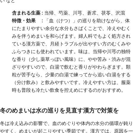
い など
含まれる生薬 :
当帰、芍薬、川芎、蒼朮、茯苓、沢瀉
特徴・効果 :
「血（けつ）」の巡りを助けながら、体
にたまりやすい余分な水分もさばくことで、冷えやむく
みを伴うめまいを和らげます。婦人科でもよく処方され
ている漢方薬で、月経トラブルが出やすい方のむくみや
ふらつきにも使われています。味は、当帰や川芎の独特
な香り（少し薬草っぽい風味）に、やや苦み・渋みが混
ざりやすいので、白湯で飲むと香りがやわらぎます。顆
粒が苦手なら、少量の白湯で練ってから追い白湯をする
（分け飲み）と飲みやすいです。冷えやすい方は、服薬
時も普段も冷たい飲食を控えめにするのがおすすめ。
冬のめまいは水の巡りを見直す漢方で対策を
冬は冷え込みの影響で、血のめぐりや体内の水分の循環が鈍り
やすく、めまいが起こりやすい季節です。漢方では、原因を一