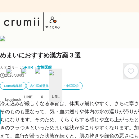
マイカルテ
めまいにおすすめ漢方薬３選
カテゴリー：
SRHR・女性医療
2026/03/03
Crumii編集部
吉住医師監修
漢方・東洋医学
URL
LINE
X
facebook
冷え込みが厳しくなる季節は、体調が崩れやすく、さらに寒さ
キ
そのものも重なって、気・血の巡りや体内の水の巡りが滞りが
ャ
ン
ちになります。そのため、くらくらする感じや立ち上がったと
セ
ル
きのフラつきといっためまい症状が起こりやすくなります。加
えて、血行が滞った状態が続くと、肌の乾きや顔色の悪さにも