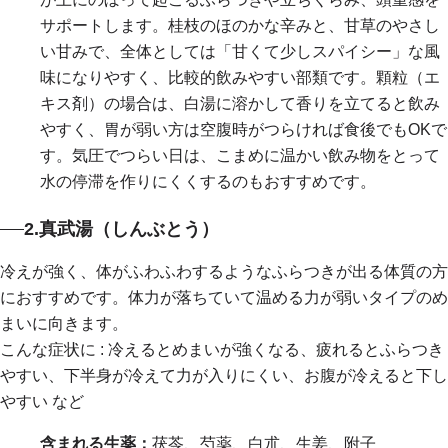
サポートします。桂枝のほのかな辛みと、甘草のやさし
い甘みで、全体としては「甘くて少しスパイシー」な風
味になりやすく、比較的飲みやすい部類です。顆粒（エ
キス剤）の場合は、白湯に溶かして香りを立てると飲み
やすく、胃が弱い方は空腹時がつらければ食後でもOKで
す。気圧でつらい日は、こまめに温かい飲み物をとって
水の停滞を作りにくくするのもおすすめです。
2.真武湯（しんぶとう）
冷えが強く、体がふわふわするようなふらつきが出る体質の方
におすすめです。体力が落ちていて温める力が弱いタイプのめ
まいに向きます。
こんな症状に : 冷えるとめまいが強くなる、疲れるとふらつき
やすい、下半身が冷えて力が入りにくい、お腹が冷えると下し
やすい など
含まれる生薬：
茯苓、芍薬、白朮、生姜、附子