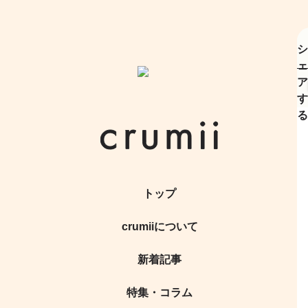
シ
ェ
ア
す
る
トップ
crumiiについて
新着記事
特集・コラム