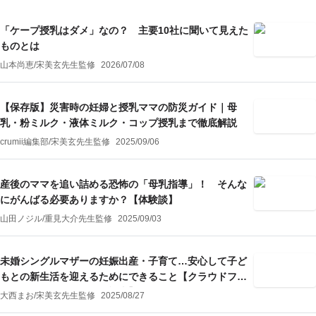
「ケープ授乳はダメ」なの？ 主要10社に聞いて見えた
ものとは
山本尚恵
/
宋美玄
先生監修
2026/07/08
【保存版】災害時の妊婦と授乳ママの防災ガイド｜母
乳・粉ミルク・液体ミルク・コップ授乳まで徹底解説
crumii編集部
/
宋美玄
先生監修
2025/09/06
産後のママを追い詰める恐怖の「母乳指導」！ そんな
にがんばる必要ありますか？【体験談】
山田ノジル
/
重見大介
先生監修
2025/09/03
未婚シングルマザーの妊娠出産・子育て…安心して子ど
もとの新生活を迎えるためにできること【クラウドファ
ンディング・リクエスト記事】
大西まお
/
宋美玄
先生監修
2025/08/27