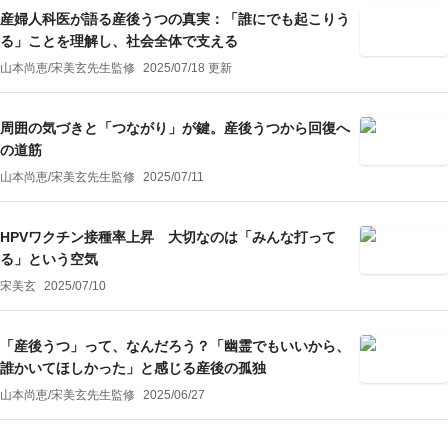
産婦人科医が語る産後うつの真実：「誰にでも起こりう
る」ことを理解し、社会全体で支える
山本尚恵
/
宋美玄
先生監修
2025/07/18 更新
周囲の気づきと「つながり」が鍵。産後うつから回復へ
の道筋
山本尚恵
/
宋美玄
先生監修
2025/07/11
HPVワクチン接種率上昇 大切なのは「みんな打って
る」という空気
宋美玄
2025/07/10
「産後うつ」って、なんだろう？「幽霊でもいいから、
誰かいてほしかった」と感じる産後の孤独
山本尚恵
/
宋美玄
先生監修
2025/06/27