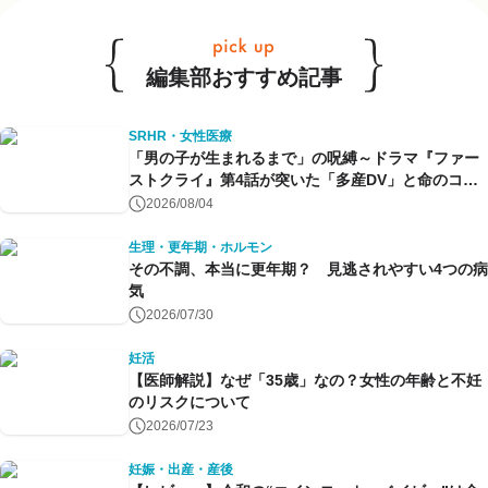
編集部おすすめ記事
SRHR・女性医療
「男の子が生まれるまで」の呪縛～ドラマ『ファー
ストクライ』第4話が突いた「多産DV」と命のコン
トロール～
2026/08/04
生理・更年期・ホルモン
その不調、本当に更年期？ 見逃されやすい4つの病
気
2026/07/30
妊活
【医師解説】なぜ「35歳」なの？女性の年齢と不妊
のリスクについて
2026/07/23
妊娠・出産・産後