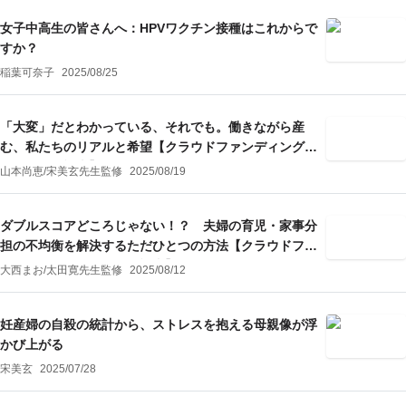
女子中高生の皆さんへ：HPVワクチン接種はこれからで
すか？
稲葉可奈子
2025/08/25
「大変」だとわかっている、それでも。働きながら産
む、私たちのリアルと希望【クラウドファンディング・
リクエスト記事】
山本尚恵
/
宋美玄
先生監修
2025/08/19
ダブルスコアどころじゃない！？ 夫婦の育児・家事分
担の不均衡を解決するただひとつの方法【クラウドファ
ンディング・リクエスト記事】
大西まお
/
太田寛
先生監修
2025/08/12
妊産婦の自殺の統計から、ストレスを抱える母親像が浮
かび上がる
宋美玄
2025/07/28