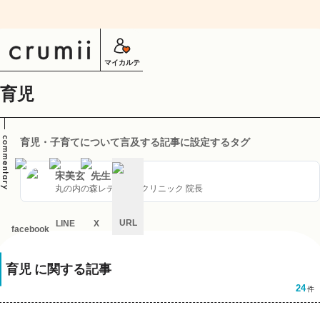
マイカルテ
育児
育児・子育てについて言及する記事に設定するタグ
宋美玄
先生
丸の内の森レディースクリニック 院長
URL
LINE
X
facebook
キ
ャ
育児
に関する記事
ン
セ
24
件
ル