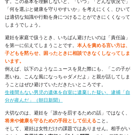
す。この基本を理解しないと、「いつ」「どんな状況で」
「何を選ぶと健康を守りやすいか」を考えにくく、ひいて
は適切な知識や行動を身につけることができにくくなって
しまうでしょう。
避妊を家庭で扱うとき、いちばん避けたいのは「責任論」
を第一に伝えてしまうことです。
本人を責める言い方は、
子どもを黙らせ、困ったときに相談できなくしなってしま
います。
例えば、以下のようなニュースを見た際にも、「この子が
悪いね、こんな風になっちゃダメだよ」と親が話してしま
うことはぜひ避けていただきたいところです。
生後間もない男児の遺体を自室に遺棄した疑い、逮捕「自
分が産んだ」（朝日新聞）
大切なのは、避妊を「誰かを罰するための話」ではなく、
将来や健康を守るための手段として伝える
こと。
そして、避妊は女性だけの課題ではありません。相手がい