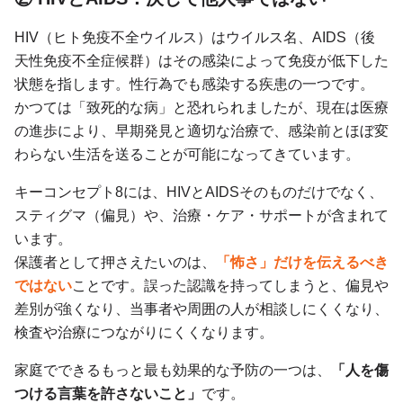
HIV（ヒト免疫不全ウイルス）はウイルス名、AIDS（後
天性免疫不全症候群）はその感染によって免疫が低下した
状態を指します。性行為でも感染する疾患の一つです。
かつては「致死的な病」と恐れられましたが、現在は医療
の進歩により、早期発見と適切な治療で、感染前とほぼ変
わらない生活を送ることが可能になってきています。
キーコンセプト8には、HIVとAIDSそのものだけでなく、
スティグマ（偏見）や、治療・ケア・サポートが含まれて
います。
保護者として押さえたいのは、
「怖さ」だけを伝えるべき
ではない
ことです。誤った認識を持ってしまうと、偏見や
差別が強くなり、当事者や周囲の人が相談しにくくなり、
検査や治療につながりにくくなります。
家庭でできるもっと最も効果的な予防の一つは、
「人を傷
つける言葉を許さないこと」
です。