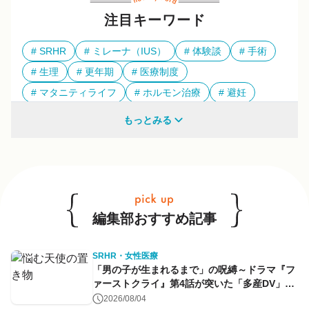
注目キーワード
SRHR
ミレーナ（IUS）
体験談
手術
生理
更年期
医療制度
マタニティライフ
ホルモン治療
避妊
多様性
もっとみる
他のキーワードも見る
編集部おすすめ記事
SRHR・女性医療
「男の子が生まれるまで」の呪縛～ドラマ『フ
ァーストクライ』第4話が突いた「多産DV」と
命のコントロール～
2026/08/04