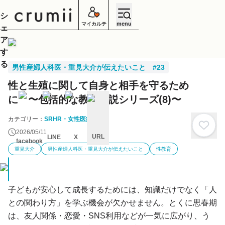
シ
menu
マイカルテ
ェ
ア
す
る
男性産婦人科医・重見大介が伝えたいこと #23
性と生殖に関して自身と相手を守るため
に 〜包括的な教育解説シリーズ(8)〜
カテゴリー：
SRHR・女性医療
2026/05/11
URL
LINE
X
facebook
重見大介
男性産婦人科医・重見大介が伝えたいこと
性教育
キ
ャ
ン
セ
ル
子どもが安心して成長するためには、知識だけでなく「人
との関わり方」を学ぶ機会が欠かせません。とくに思春期
は、友人関係・恋愛・SNS利用などが一気に広がり、う