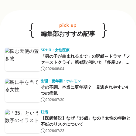
他のキーワードも見る
編集部おすすめ記事
SRHR・女性医療
「男の子が生まれるまで」の呪縛～ドラマ『フ
ァーストクライ』第4話が突いた「多産DV」と
命のコントロール～
2026/08/04
生理・更年期・ホルモン
その不調、本当に更年期？ 見逃されやすい4
つの病気
2026/07/30
妊活
【医師解説】なぜ「35歳」なの？女性の年齢と
不妊のリスクについて
2026/07/23