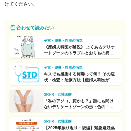
けてください。
合わせて読みたい
子宮・卵巣・性器の病気
《産婦人科医が解説》 よくあるデリケ
ートゾーンのトラブルとおりもの異常
の対処法
子宮・卵巣・性器の病気
キスでも感染する梅毒って何？ その症
状・検査・治療方法【産婦人科医が解
説】
SRHR・女性医療
「私のアソコ、変かも？」誰にも聞け
ないデリケートゾーンの形・色の「正
常」とは
SRHR・女性医療
【2025年振り返り・後編】緊急避妊薬