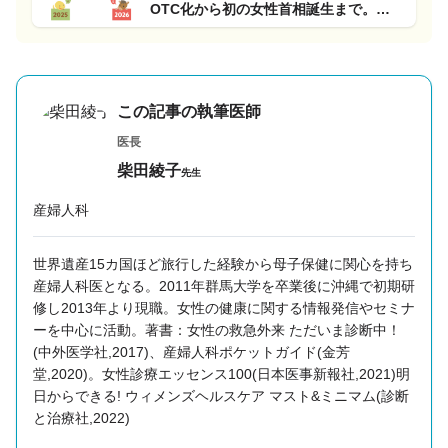
OTC化から初の女性首相誕生まで。
2025年女性医療ニュースを総まとめ
この記事の執筆医師
医長
柴田綾子
先生
産婦人科
世界遺産15カ国ほど旅行した経験から母子保健に関心を持ち
産婦人科医となる。
2011年群馬大学を卒業後に沖縄で初期研
修し2013年より現職。女性の健康に関する情報発信やセミナ
ーを中心に活動。著書：女性の救急外来 ただいま診断中！
(中外医学社,2017)、産婦人科ポケットガイド(金芳
堂,2020)。女性診療エッセンス100(日本医事新報社,2021)
明
日からできる! ウィメンズヘルスケア マスト&ミニマム(診断
と治療社,2022)