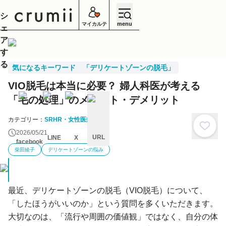
シ
menu
マイカルテ
ェ
ア
す
る
気になるキーワード 「デリケートゾーンの脱毛」
VIO脱毛は本当に必要？ 婦人科医が考える
「毛の処理」のメリット・デメリット
カテゴリー：
SRHR・女性医療
2026/05/21
URL
LINE
X
facebook
柴田綾子
デリケートゾーンの悩み
キ
ャ
ン
セ
ル
最近、デリケートゾーンの脱毛（VIO脱毛）について、
「したほうがいいのか」という質問を多くいただきます。
大切なのは、「流行や周囲の価値観」ではなく、自分の体