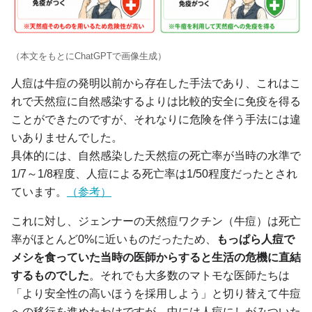
（本文をもとにChatGPTで画像生成）
人痘は牛痘の発明以前から存在した手法であり、これはこ
れで天然痘に自然感染するよりは比較的安全に免疫を得る
ことができたのですが、それなりに危険を伴う手法には違
いありませんでした。
具体的には、自然感染した天然痘の死亡率が当時の水準で
1/7～1/8程度、人痘による死亡率は1/50程度だったとされ
ています。
（参考）
これに対し、ジェンナーの天然痘ワクチン（牛痘）は死亡
率がほとんど0%に近いものだったため、
もっぱら人痘で
メシを食っていた当時の医師からすると生活の危機に直結
するものでした
。それでも大多数のマトモな医師たちは
「より安全性の高いほうを採用しよう」と切り替えて牛痘
への移行を進めたわけですが、中には人痘にしがみついた