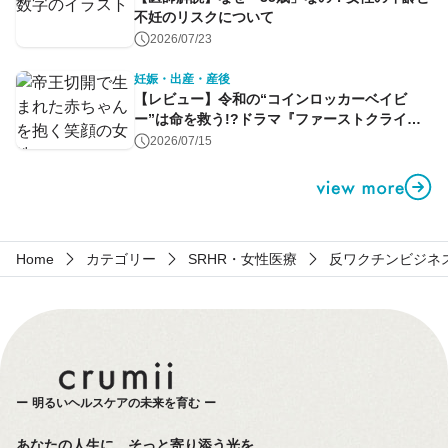
不妊のリスクについて
2026/07/23
妊娠・出産・産後
【レビュー】令和の“コインロッカーベイビ
ー”は命を救う!?ドラマ『ファーストクライ』
第1話
2026/07/15
Home
カテゴリー
SRHR・女性医療
反ワクチンビジネ
明るいヘルスケアの未来を育む
あなたの人生に、そっと寄り添う光を。