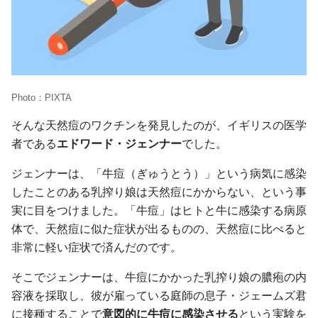
Photo：PIXTA
そんな天然痘のワクチンを発見したのが、イギリスの医学
者である
エドワード・ジェンナー
でした。
ジェンナーは、「牛痘（ぎゅうとう）」という病気に感染
したことのある乳搾り娘は天然痘にかからない、という事
実に目をつけました。「牛痘」はヒトと牛に感染する病原
体で、天然痘に似た症状が出るものの、天然痘に比べると
非常に軽い症状で済んだのです。
そこでジェンナーは、牛痘にかかった乳搾り娘の膿疱の内
容液を採取し、彼が雇っている庭師の息子・ジェームズ君
に接種することで
意図的に牛痘に感染させる
という実験を