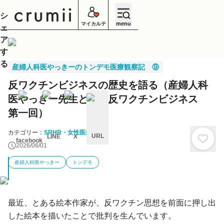
シ
menu
マイカルテ
ェ
ア
す
る
産婦人科医やっきーのトンデモ医療観察記 ⑨
反ワクチンビジネスの歴史を語る（産婦人科
医やっきー先生と知る反ワクチンビジネス
第一回）
カテゴリー：
SRHR・女性医療
URL
LINE
X
facebook
2026/06/01
キ
ャ
産婦人科医やっきー
トンデモ
ン
セ
ル
最近、とある絵本作家が、反ワクチン思想を前面に押し出
した絵本を描いたことで批判を生んでいます。