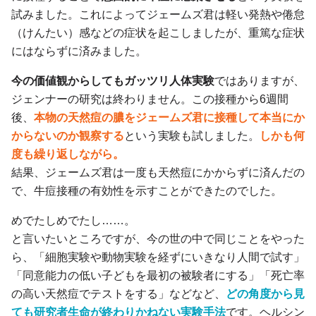
試みました。これによってジェームズ君は軽い発熱や倦怠
（けんたい）感などの症状を起こしましたが、重篤な症状
にはならずに済みました。
今の価値観からしてもガッツリ人体実験
ではありますが、
ジェンナーの研究は終わりません。この接種から6週間
後、
本物の天然痘の膿をジェームズ君に接種して本当にか
からないのか観察する
という実験も試しました。
しかも何
度も繰り返しながら。
結果、ジェームズ君は一度も天然痘にかからずに済んだの
で、牛痘接種の有効性を示すことができたのでした。
めでたしめでたし……。
と言いたいところですが、今の世の中で同じことをやった
ら、「細胞実験や動物実験を経ずにいきなり人間で試す」
「同意能力の低い子どもを最初の被験者にする」「死亡率
の高い天然痘でテストをする」などなど、
どの角度から見
ても研究者生命が終わりかねない実験手法
です。ヘルシン