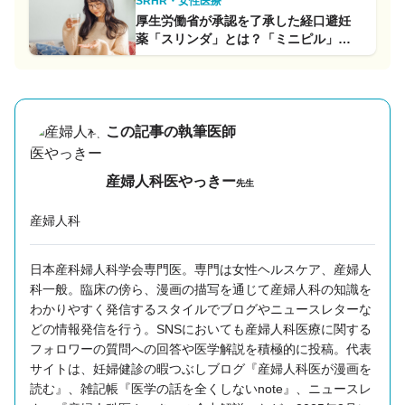
SRHR・女性医療
厚生労働省が承認を了承した経口避妊
薬「スリンダ」とは？「ミニピル」と
して使われている薬との違いも解説
この記事の執筆医師
産婦人科医やっきー
先生
産婦人科
日本産科婦人科学会専門医。専門は女性ヘルスケア、産婦人
科一般。
臨床の傍ら、漫画の描写を通じて産婦人科の知識を
わかりやすく発信するスタイルでブログやニュースレターな
どの情報発信を行う。SNSにおいても産婦人科医療に関する
フォロワーの質問への回答や医学解説を積極的に投稿。代表
サイトは、妊婦健診の暇つぶしブログ『産婦人科医が漫画を
読む』、雑記帳『医学の話を全くしないnote』、ニュースレ