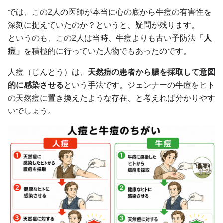
では、この2人の医師が本当に心の底から牛痘の有害性を
深刻に捉えていたのか？というと、疑問が残ります。
というのも、この2人は当時、牛痘よりも古い予防法
「人
痘」
を積極的に行っていた人物でもあったのです。
人痘（じんとう）は、
天然痘の患者から膿を採取して意図
的に感染させる
という手法です。ジェンナーの牛痘をヒト
の天然痘に置き換えたような存在、と考えれば分かりやす
いでしょう。