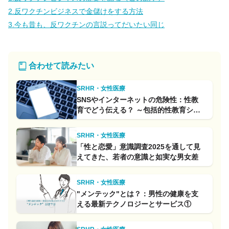
2.反ワクチンビジネスで金儲けをする方法
3.今も昔も、反ワクチンの言説ってだいたい同じ
合わせて読みたい
SRHR・女性医療
SNSやインターネットの危険性：性教
育でどう伝える？ ～包括的性教育シリ
ーズ～
SRHR・女性医療
「性と恋愛」意識調査2025を通して見
えてきた、若者の意識と如実な男女差
SRHR・女性医療
"メンテック"とは？：男性の健康を支
える最新テクノロジーとサービス①