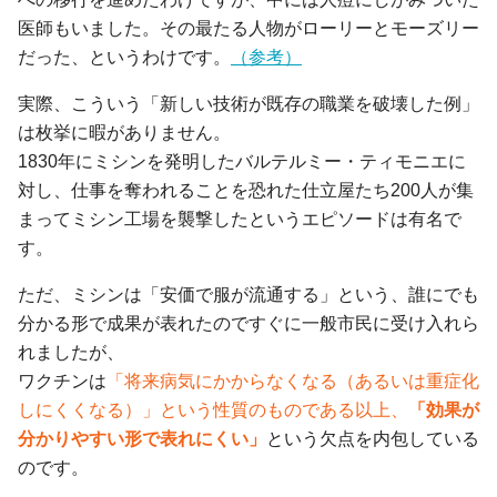
医師もいました。その最たる人物がローリーとモーズリー
だった、というわけです。
（参考）
実際、こういう「新しい技術が既存の職業を破壊した例」
は枚挙に暇がありません。
1830年にミシンを発明したバルテルミー・ティモニエに
対し、仕事を奪われることを恐れた仕立屋たち200人が集
まってミシン工場を襲撃したというエピソードは有名で
す。
ただ、ミシンは「安価で服が流通する」という、誰にでも
分かる形で成果が表れたのですぐに一般市民に受け入れら
れましたが、
ワクチンは
「将来病気にかからなくなる（あるいは重症化
しにくくなる）」という性質のものである以上、
「効果が
分かりやすい形で表れにくい」
という欠点を内包している
のです。