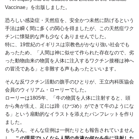
Vaccinae』を出版しました。
恐ろしい感染症・天然痘を、安全かつ未然に防げるという
手法は瞬く間に多くの関心を得ましたが、この天然痘ワク
チンに懐疑的な声も少なくありませんでした。
特に、19世紀のイギリスは宗教色がかなり強い社会でも
あったため、「人間は神に似せて作られた存在なので、劣
った動物由来の物質を人体に注入するワクチン接種は神へ
の冒涜である」と非難する声もあったといいます。
そんな反ワクチン活動の旗手のひとりが、王立内科医協会
会員のウィリアム・ローリーでした。
ローリーは1805年、「牛の物質を人体に注射すると、頭
から角が生え、足には蹄（ひづめ）ができて牛のようにな
る」という扇動的なイラストを添えたパンフレットを作り
ました。
もちろん、そんな症例は一例たりとも報告されていません
し、
この理屈でいくなら人間の血液か何かを牛に注射した