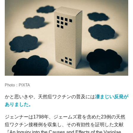
Photo：PIXTA
かと思いきや、天然痘ワクチンの普及には
凄まじい反発が
ありました。
ジェンナーは1798年、ジェームズ君を含めた23例の天然
痘ワクチン接種例を収集し、その有効性を証明した文献
『An Inquiry into the Causes and Effects of the Variolae