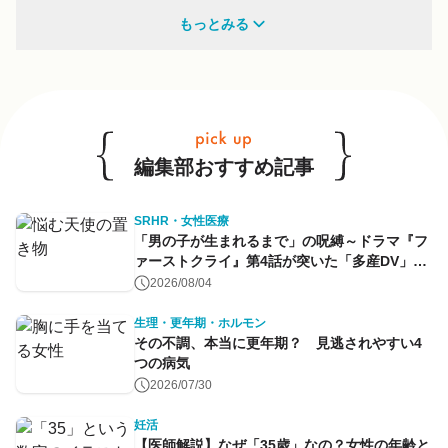
多様性
もっとみる
他のキーワードも見る
編集部おすすめ記事
SRHR・女性医療
「男の子が生まれるまで」の呪縛～ドラマ『フ
ァーストクライ』第4話が突いた「多産DV」と
命のコントロール～
2026/08/04
生理・更年期・ホルモン
その不調、本当に更年期？ 見逃されやすい4
つの病気
2026/07/30
妊活
【医師解説】なぜ「35歳」なの？女性の年齢と