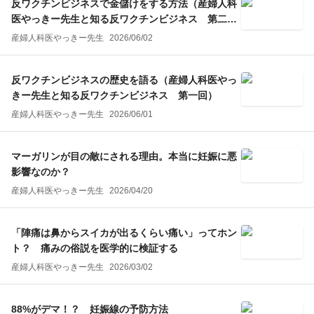
反ワクチンビジネスで金儲けをする方法（産婦人科
医やっきー先生と知る反ワクチンビジネス 第二
回）
産婦人科医やっきー先生
2026/06/02
反ワクチンビジネスの歴史を語る（産婦人科医やっ
きー先生と知る反ワクチンビジネス 第一回）
産婦人科医やっきー先生
2026/06/01
マーガリンが目の敵にされる理由。本当に妊娠に悪
影響なのか？
産婦人科医やっきー先生
2026/04/20
「陣痛は鼻からスイカが出るくらい痛い」ってホン
ト？ 痛みの俗説を医学的に検証する
産婦人科医やっきー先生
2026/03/02
88%がデマ！？ 妊娠線の予防方法