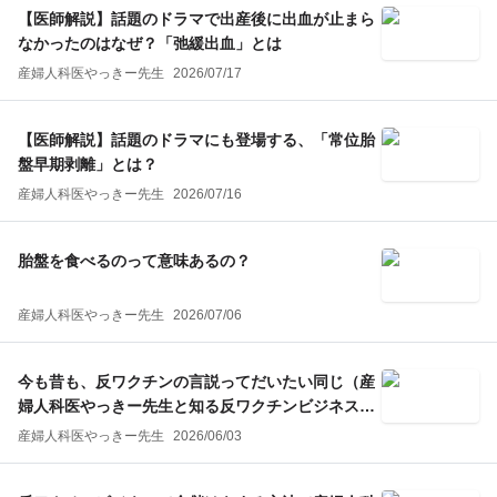
【医師解説】話題のドラマで出産後に出血が止まら
なかったのはなぜ？「弛緩出血」とは
産婦人科医やっきー先生
2026/07/17
【医師解説】話題のドラマにも登場する、「常位胎
盤早期剥離」とは？
産婦人科医やっきー先生
2026/07/16
胎盤を食べるのって意味あるの？
産婦人科医やっきー先生
2026/07/06
今も昔も、反ワクチンの言説ってだいたい同じ（産
婦人科医やっきー先生と知る反ワクチンビジネス
第三回）
産婦人科医やっきー先生
2026/06/03