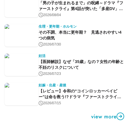
「男の子が生まれるまで」の呪縛～ドラマ『フ
ァーストクライ』第4話が突いた「多産DV」と
命のコントロール～
2026/08/04
生理・更年期・ホルモン
その不調、本当に更年期？ 見逃されやすい4
つの病気
2026/07/30
妊活
【医師解説】なぜ「35歳」なの？女性の年齢と
不妊のリスクについて
2026/07/23
妊娠・出産・産後
【レビュー】令和の“コインロッカーベイビ
ー”は命を救う!?ドラマ『ファーストクライ』
第1話
2026/07/15