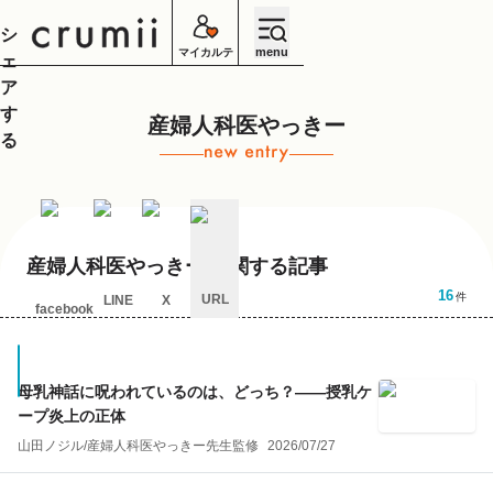
シ
menu
マイカルテ
ェ
ア
す
産婦人科医やっきー
る
産婦人科医やっきー
に関する記事
16
件
URL
LINE
X
facebook
キ
ャ
ン
セ
母乳神話に呪われているのは、どっち？——授乳ケ
ル
ープ炎上の正体
山田ノジル
/
産婦人科医やっきー
先生監修
2026/07/27